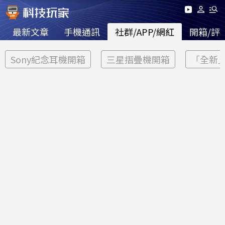
最新文章
手機通訊
社群/APP/網紅
開箱/評
Sony紀念耳機開箱
三星摺疊機開箱
「全新