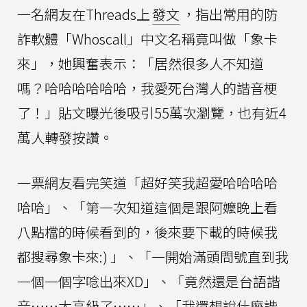
一名網友在Threads上
發文
，指出常用的防
詐軟體「Whoscall」中文名稱竟叫做「象卡
來」，她興奮表示：「居然很多人不知道
嗎？哈哈哈哈哈哈，我愛死台灣人的諧音梗
了！」貼文曝光後吸引55萬次瀏覽，也有近4
萬人轉發按讚。
一票網友看完笑道「超好笑我超愛哈哈哈哈
哈哈」、「第一次知道這個是跟阿嬤晚上看
八點檔的時候看到的，後來要下載的時候我
都搜尋象卡來:) 」、「一開始滿頭問號直到我
一個一個字唸出來XD」、「竟然還是台語諧
音⋯⋯太高級了⋯⋯」、「我還想說什麼諧