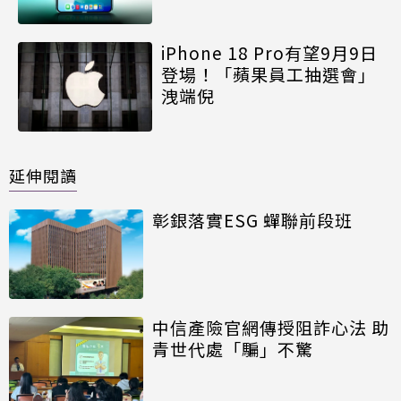
iPhone 18 Pro有望9月9日
登場！「蘋果員工抽選會」
洩端倪
延伸閱讀
彰銀落實ESG 蟬聯前段班
中信產險官網傳授阻詐心法 助
青世代處「騙」不驚