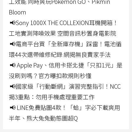
工效能 同時爽玩Pokemon GO、Pikmin
Bloom
📢Sony 1000X THE COLLEXION耳機開箱！
工地實測降噪效果 空間音訊秒置身電影院
📢電商平台買「全新庫存機」踩雷！電池循
環44次還帶維修紀錄 網揭無良賣家手法
📢 Apple Pay、信用卡搭北捷「只扣1元」是
沒刷到嗎？官方曝扣款規則秒懂
📢國家級「行動斷網」演習完整指引！NCC
揭3重點：勿用手機處理重要工作
📢 LINE免費貼圖4款！「蛤」字必下載爽用
半年、熊大兔兔動態圖超Q