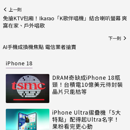
上一則
免搶KTV包廂！Ikarao「K歌伴唱機」結合喇叭螢幕 爽
窩在家、戶外唱歌
下一則
AI手機成換機焦點 電信業者搶賣
iPhone 18
DRAM奇缺成iPhone 18瓶
頸！台積電10億美元待封裝
晶片只能枯等
iPhone Ultra摺疊機「5大
特點」配得起Ultra名字！
果粉看完更心動