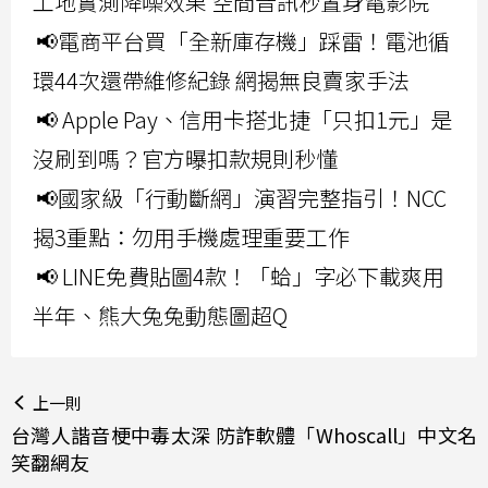
工地實測降噪效果 空間音訊秒置身電影院
📢電商平台買「全新庫存機」踩雷！電池循
環44次還帶維修紀錄 網揭無良賣家手法
📢 Apple Pay、信用卡搭北捷「只扣1元」是
沒刷到嗎？官方曝扣款規則秒懂
📢國家級「行動斷網」演習完整指引！NCC
揭3重點：勿用手機處理重要工作
📢 LINE免費貼圖4款！「蛤」字必下載爽用
半年、熊大兔兔動態圖超Q
上一則
台灣人諧音梗中毒太深 防詐軟體「Whoscall」中文名
笑翻網友