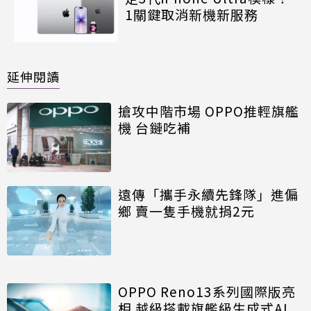
1關鍵取消新機新服務
延伸閱讀
搶攻中階市場 OPPO推輕旗艦
機 台鏈吃補
遠傳「攜手永續先鋒隊」進偏
鄉 賣一隻手機就捐2元
OPPO Reno13系列國際版亮
相 越級搭載旗艦級生成式AI