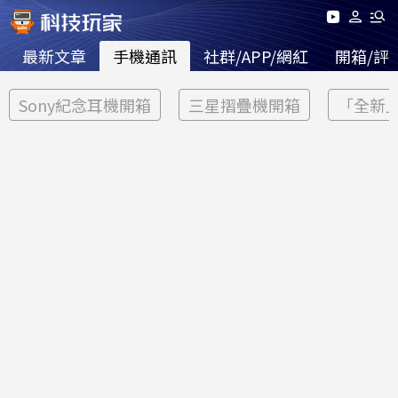
最新文章
手機通訊
社群/APP/網紅
開箱/評
Sony紀念耳機開箱
三星摺疊機開箱
「全新