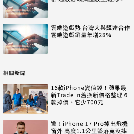
雲端遊戲熱 台灣大與輝達合作
雲端遊戲銷量年增28%
相關新聞
16款iPhone變值錢！蘋果最
新Trade in舊換新價格整理 6
款掉價、它少700元
驚！iPhone 17 Pro掉出飛機
窗外 高度1.1公里墜落竟沒摔