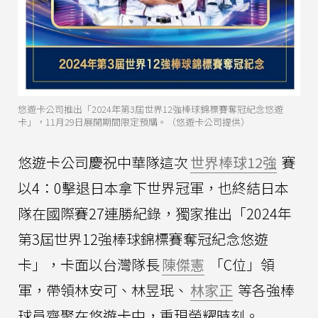
悠遊卡公司推出「2024年第3屆世界12強棒球錦標賽奪冠紀念悠遊
卡」，11月29日展開期間限定預購。（悠遊卡公司提供）
悠遊卡公司慶祝中華隊這次
世界棒球12強
賽
以4：0擊退日本拿下世界冠軍，也終結日本
隊在國際賽27連勝紀錄，獨家推出「2024年
第3屆世界12強棒球錦標賽奪冠紀念悠遊
卡」，卡面以台灣隊長
陳傑憲
「C位」領
軍，帶領林安可、林昱珉、
林家正
等各強棒
球員齊聚在悠遊卡中，重現榮耀時刻。