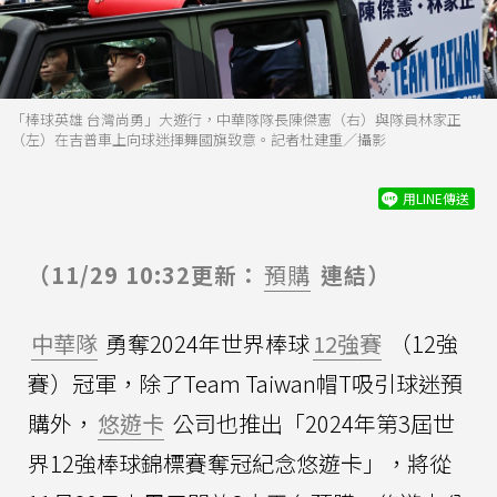
「棒球英雄 台灣尚勇」大遊行，中華隊隊長陳傑憲（右）與隊員林家正
（左）在吉普車上向球迷揮舞國旗致意。記者杜建重／攝影
用LINE傳送
（11/29 10:32更新：
預購
連結）
中華隊
勇奪2024年世界棒球
12強賽
（12強
賽）冠軍，除了Team Taiwan帽T吸引球迷預
購外，
悠遊卡
公司也推出「2024年第3屆世
界12強棒球錦標賽奪冠紀念悠遊卡」，將從