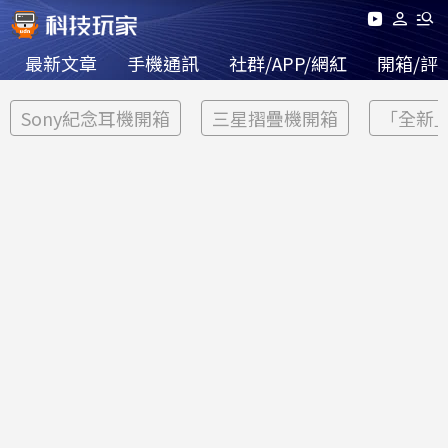
最新文章
手機通訊
社群/APP/網紅
開箱/評
Sony紀念耳機開箱
三星摺疊機開箱
「全新