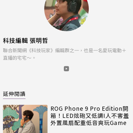
科技編輯 張明哲
聯合新聞網《科技玩家》編輯群之一，也是一名愛玩電動＋
直播的宅宅～。
延伸閱讀
ROG Phone 9 Pro Edition開
箱！LED炫砲又低調I人不害羞
外置風扇配重低音爽玩Game