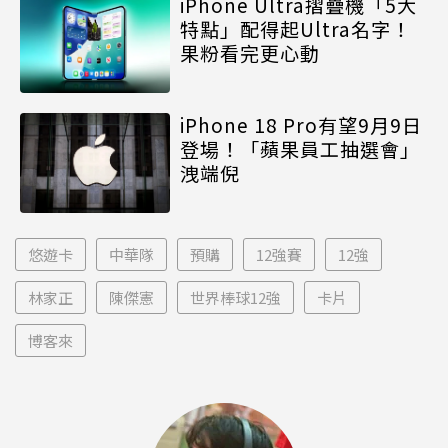
iPhone Ultra摺疊機「5大
特點」配得起Ultra名字！
果粉看完更心動
iPhone 18 Pro有望9月9日
登場！「蘋果員工抽選會」
洩端倪
悠遊卡
中華隊
預購
12強賽
12強
林家正
陳傑憲
世界棒球12強
卡片
博客來