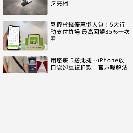
夕亮相
暑假省錢優惠懶人包！5大行
動支付拚場 最高回饋35%一次
看
用悠遊卡搭北捷…iPhone放
口袋卻重複扣款！官方曝解法
討論區
共有
0
則留言