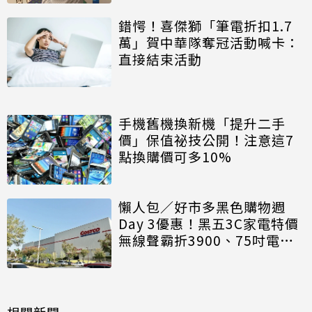
錯愕！喜傑獅「筆電折扣1.7
萬」賀中華隊奪冠活動喊卡：
直接結束活動
手機舊機換新機「提升二手
價」保值祕技公開！注意這7
點換購價可多10%
懶人包／好市多黑色購物週
Day 3優惠！黑五3C家電特價
無線聲霸折3900、75吋電視
砍7千
相關新聞