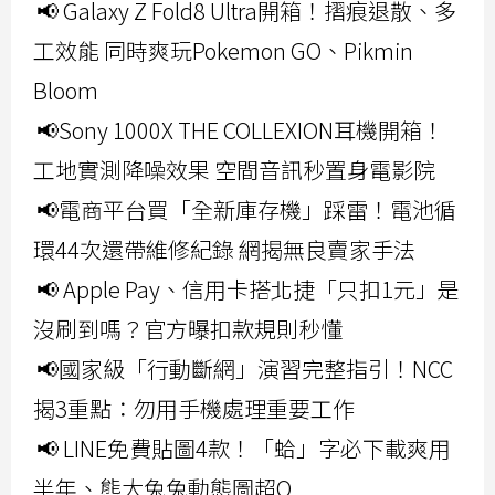
📢 Galaxy Z Fold8 Ultra開箱！摺痕退散、多
工效能 同時爽玩Pokemon GO、Pikmin
Bloom
📢Sony 1000X THE COLLEXION耳機開箱！
工地實測降噪效果 空間音訊秒置身電影院
📢電商平台買「全新庫存機」踩雷！電池循
環44次還帶維修紀錄 網揭無良賣家手法
📢 Apple Pay、信用卡搭北捷「只扣1元」是
沒刷到嗎？官方曝扣款規則秒懂
📢國家級「行動斷網」演習完整指引！NCC
揭3重點：勿用手機處理重要工作
📢 LINE免費貼圖4款！「蛤」字必下載爽用
半年、熊大兔兔動態圖超Q