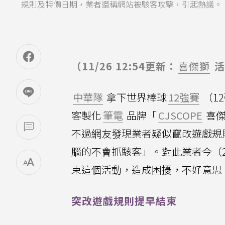
規則及特價日期，業者還稱網站被駭客攻擊，引起熱議。（示意
（11/26 12:54更新：
喜傑獅
活
中華隊
拿下世界棒球
12強賽
（1
客製化
筆電
品牌「
CJSCOPE
喜傑
不過網友發現業者疑似竄改遊戲規
腦的不會抓駭客」。對此業者今（
束這個活動，造成困擾，不好意思
突改遊戲規則提早結束