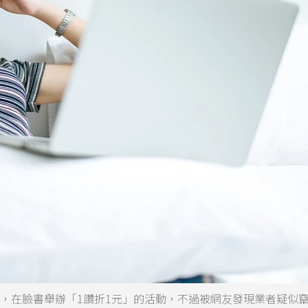
奪冠，在臉書舉辦「1讚折1元」的活動，不過被網友發現業者疑似