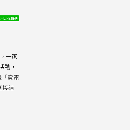
用LINE傳送
，一家
活動，
轟「賣電
直接結