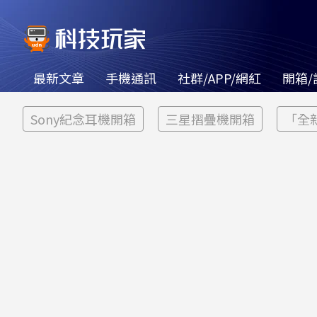
最新文章
手機通訊
社群/APP/網紅
開箱/
Sony紀念耳機開箱
三星摺疊機開箱
「全