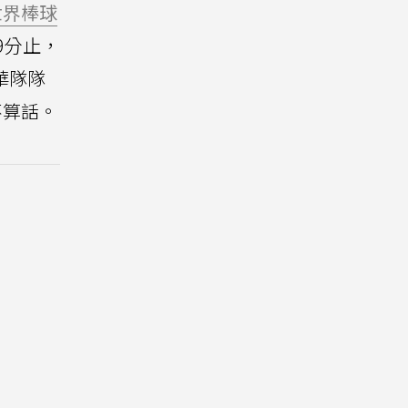
世界棒球
9分止，
華隊隊
不算話。