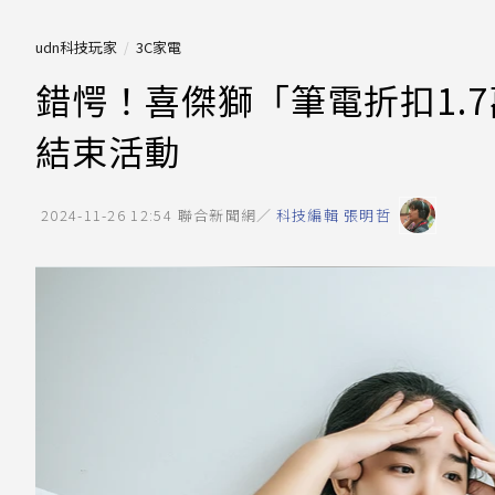
udn科技玩家
3C家電
錯愕！喜傑獅「筆電折扣1.
結束活動
2024-11-26 12:54
聯合新聞網／
科技編輯 張明哲