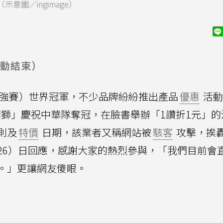
圖／ingimage）
動結束）
2強賽）世界冠軍，不少品牌紛紛推出產品
優惠
活動
獅」慶祝中華隊奪冠，在臉書舉辦「1讚折1元」的
則及
特價
日期，該業者又稱網站被
駭客
攻擊，挨
26）日回應，感謝大家的熱烈參與，「我們目前會
。」更讓網友傻眼。