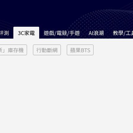
評測
3C家電
遊戲/電競/手遊
AI浪潮
教學/工
新」庫存機
行動斷網
蘋果BTS