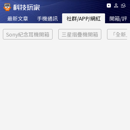
最新文章
手機通訊
社群/APP/網紅
開箱/評
Sony紀念耳機開箱
三星摺疊機開箱
「全新