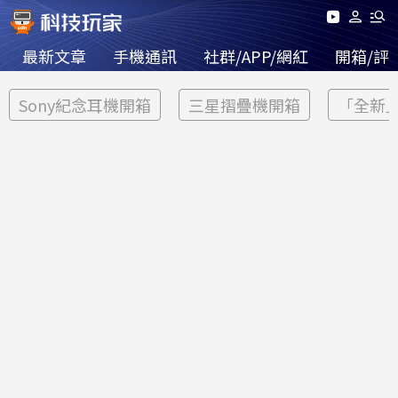
最新文章
手機通訊
社群/APP/網紅
開箱/評
Sony紀念耳機開箱
三星摺疊機開箱
「全新