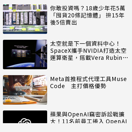
你敢投資嗎？18歲少年花5萬
「囤貨20條記憶體」 拚15年
後5倍賣出
太空就是下一個資料中心！
SpaceX攜手NVIDIA打造太空
運算衛星，搭載Vera Rubin運
算模組
Meta首推程式代理工具Muse
Code 主打價格優勢
蘋果與OpenAI竊密訴訟戰擴
大！11名前員工捲入 OpenAI
另涉招募歧視遭重罰