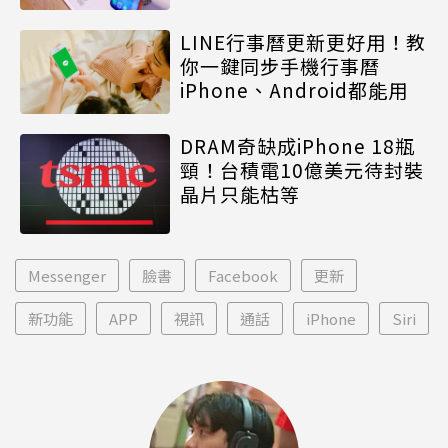
LINE行事曆更新更好用！教
你一鍵同步手機行事曆
iPhone、Android都能用
DRAM奇缺成iPhone 18瓶
頸！台積電10億美元待封裝
晶片只能枯等
Messenger
臉書
Facebook
更新
新功能
APP
視訊
通話
iPhone
Siri