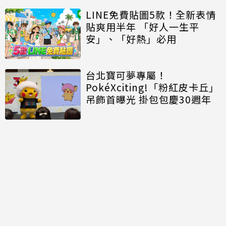
LINE免費貼圖5款！全新表情
貼爽用半年 「好人一生平
安」、「好熱」必用
台北寶可夢專屬！
PokéXciting!「粉紅皮卡丘」
吊飾首曝光 掛包包慶30週年
討論區
共有
0
則留言