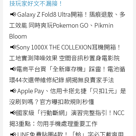
技玩家好文不漏接！
📢 Galaxy Z Fold8 Ultra開箱！摺痕退散、多
工效能 同時爽玩Pokemon GO、Pikmin
Bloom
📢Sony 1000X THE COLLEXION耳機開箱！
工地實測降噪效果 空間音訊秒置身電影院
📢電商平台買「全新庫存機」踩雷！電池循
環44次還帶維修紀錄 網揭無良賣家手法
📢 Apple Pay、信用卡搭北捷「只扣1元」是
沒刷到嗎？官方曝扣款規則秒懂
📢國家級「行動斷網」演習完整指引！NCC
揭3重點：勿用手機處理重要工作
📢 LINE免費貼圖4款！「蛤」字必下載爽用