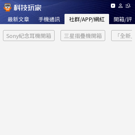
最新文章
手機通訊
社群/APP/網紅
開箱/評
Sony紀念耳機開箱
三星摺疊機開箱
「全新