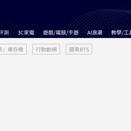
評測
3C家電
遊戲/電競/手遊
AI浪潮
教學/工
新」庫存機
行動斷網
蘋果BTS