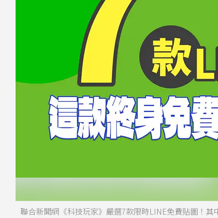
聯合新聞網《科技玩家》嚴選7款限時LINE免費貼圖！其