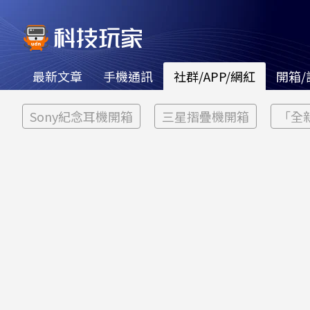
最新文章
手機通訊
社群/APP/網紅
開箱/
Sony紀念耳機開箱
三星摺疊機開箱
「全