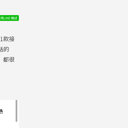
用LINE傳送
1款接
話的
」都很