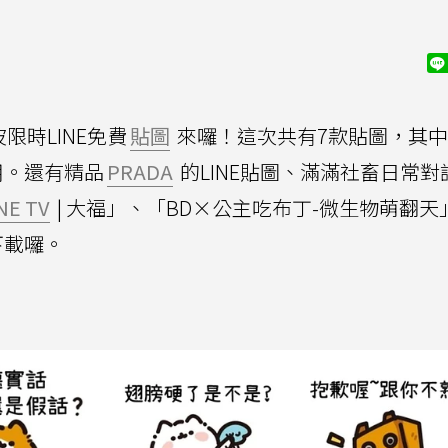
限時LINE免費
貼圖
來囉！這次共有7款貼圖，其中
用。還有精品
PRADA
的LINE貼圖、滿滿社畜日常對
NE TV
| 大福」、「BD×公主吃布丁-微生物萌翻天
下載囉。