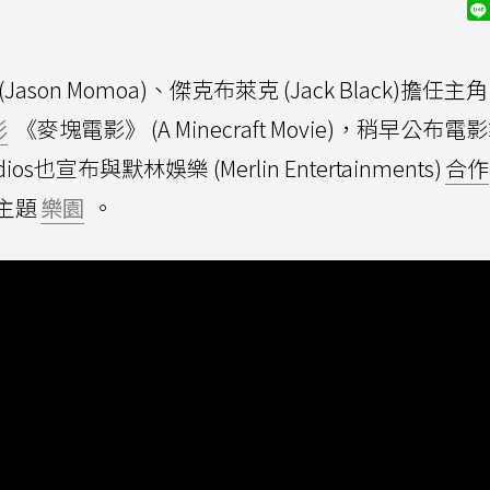
on Momoa)、傑克布萊克 (Jack Black)擔任主
影
《麥塊電影》 (A Minecraft Movie)，稍早公布
也宣布與默林娛樂 (Merlin Entertainments)
合作
主題
樂園
。