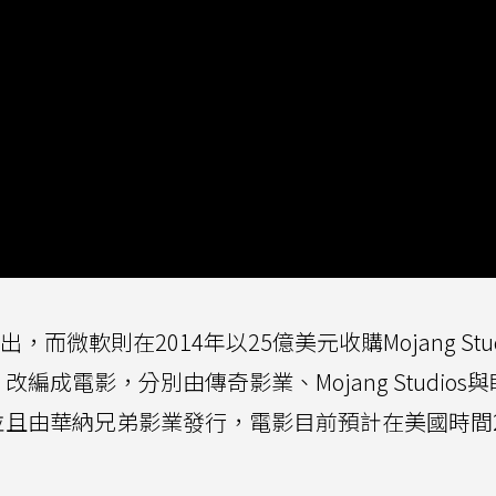
而微軟則在2014年以25億美元收購Mojang Stud
成電影，分別由傳奇影業、Mojang Studios
ent)製作，並且由華納兄弟影業發行，電影目前預計在美國時間