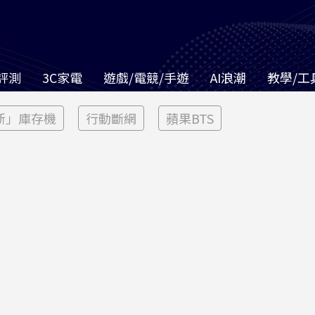
評測
3C家電
遊戲/電競/手遊
AI浪潮
教學/工
新」庫存機
行動斷網
蘋果BTS