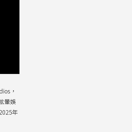
ios，
與眩暈娛
2025年