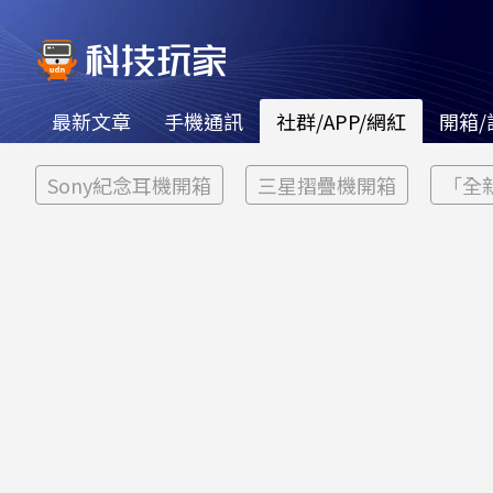
最新文章
手機通訊
社群/APP/網紅
開箱/
Sony紀念耳機開箱
三星摺疊機開箱
「全