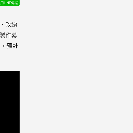
用LINE傳送
角、改編
電影製作幕
，預計