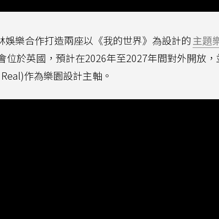
確定與默林娛樂合作打造兩座以《我的世界》為設計的
主題
位於英國，預計在2026年至2027年間對外開放，
de Real)作為樂園設計主軸。