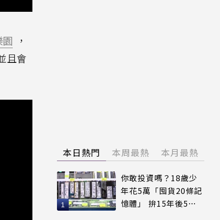
樂園
，
並且會
本日熱門
本周最熱
本月最熱
你敢投資嗎？18歲少
年花5萬「囤貨20條記
憶體」 拚15年後5倍
賣出