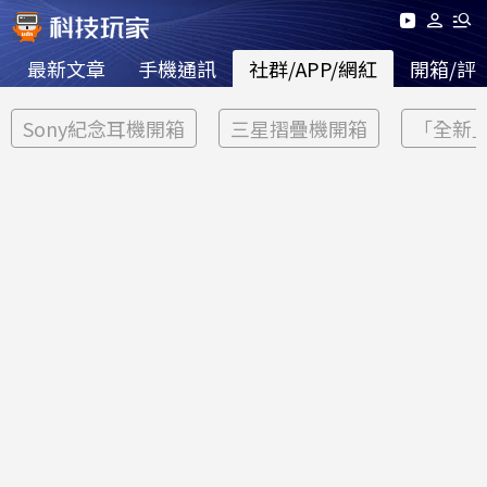
最新文章
手機通訊
社群/APP/網紅
開箱/評
Sony紀念耳機開箱
三星摺疊機開箱
「全新