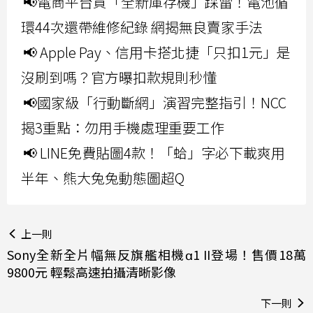
📢電商平台買「全新庫存機」踩雷！電池循
環44次還帶維修紀錄 網揭無良賣家手法
📢 Apple Pay、信用卡搭北捷「只扣1元」是
沒刷到嗎？官方曝扣款規則秒懂
📢國家級「行動斷網」演習完整指引！NCC
揭3重點：勿用手機處理重要工作
📢 LINE免費貼圖4款！「蛤」字必下載爽用
半年、熊大兔兔動態圖超Q
上一則
Sony全新全片幅無反旗艦相機α1 II登場！售價18萬
9800元 輕鬆高速拍攝清晰影像
下一則