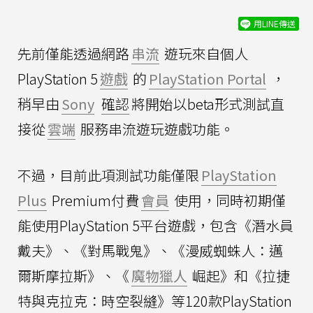
用LINE傳送
先前僅能透過網路
串流
遊玩來自個人
PlayStation 5
遊戲
的
PlayStation Portal
，
稍早由
Sony
確認
將開始以beta形式測試直
接從
雲端
服務串流遊玩遊戲功能。
不過，目前此項測試功能僅限
PlayStation
Plus
Premium付費
會員
使用，同時初期僅
能使用PlayStation 5平台遊戲，包含《潛水員
戴夫》、《對馬戰鬼》、《漫威蜘蛛人：邁
爾斯摩拉斯》、《
魔物獵人
崛起》和《拉捷
特與克拉克：時空裂縫》等120款PlayStation