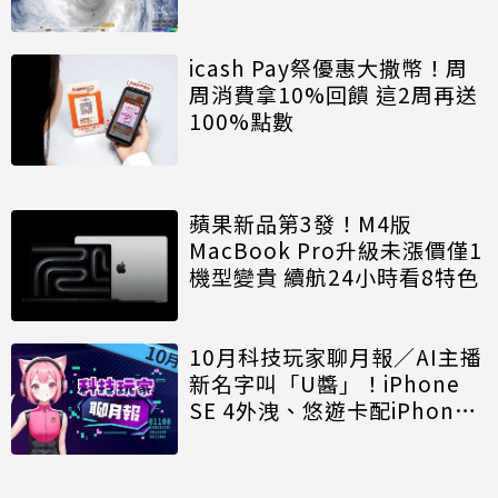
icash Pay祭優惠大撒幣！周
周消費拿10%回饋 這2周再送
100%點數
蘋果新品第3發！M4版
MacBook Pro升級未漲價僅1
機型變貴 續航24小時看8特色
10月科技玩家聊月報／AI主播
新名字叫「U醬」！iPhone
SE 4外洩、悠遊卡配iPhone
交通卡破局