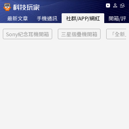
最新文章
手機通訊
社群/APP/網紅
開箱/評
Sony紀念耳機開箱
三星摺疊機開箱
「全新