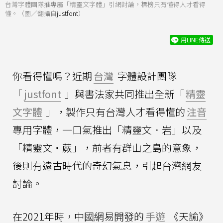
台灣字體團隊推專屬「精靈文字體」引網討論，標榜只有懂得人才看得
懂。（圖／翻攝自
justfont
）
用LINE傳送
你看得懂嗎？近期
台灣
字體設計團隊
「
justfont
」與書法家共同推出全新「
精靈
文字體
」，製作只有台灣人才看得懂的
注音
專用字體，一口氣推出「精靈文．岩」以及
「精靈文・蕨」，前者有群山之島的意象，
後則有遠古時代的奇幻氣息，引起台灣網友
討論。
在2021年時，中國網易開發的
手遊
《天諭》