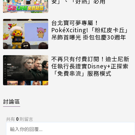
安」、「好熱」必用
台北寶可夢專屬！
PokéXciting!「粉紅皮卡丘」
吊飾首曝光 掛包包慶30週年
不再只有付費訂閱！迪士尼新
任執行長證實Disney+正探索
「免費串流」服務模式
討論區
共有
0
則留言