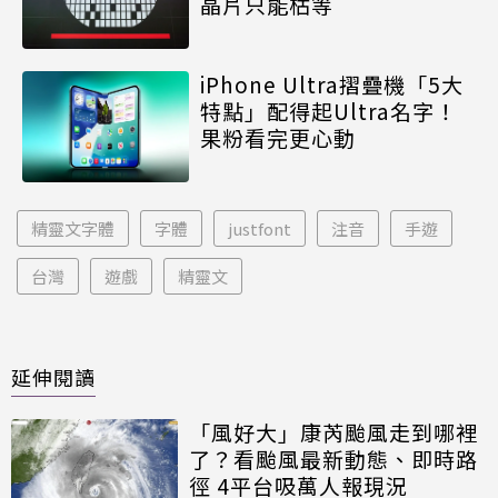
晶片只能枯等
iPhone Ultra摺疊機「5大
特點」配得起Ultra名字！
果粉看完更心動
精靈文字體
字體
justfont
注音
手遊
台灣
遊戲
精靈文
延伸閱讀
「風好大」康芮颱風走到哪裡
了？看颱風最新動態、即時路
徑 4平台吸萬人報現況