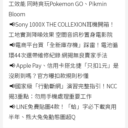
工效能 同時爽玩Pokemon GO、Pikmin
Bloom
📢Sony 1000X THE COLLEXION耳機開箱！
工地實測降噪效果 空間音訊秒置身電影院
📢電商平台買「全新庫存機」踩雷！電池循
環44次還帶維修紀錄 網揭無良賣家手法
📢 Apple Pay、信用卡搭北捷「只扣1元」是
沒刷到嗎？官方曝扣款規則秒懂
📢國家級「行動斷網」演習完整指引！NCC
揭3重點：勿用手機處理重要工作
📢 LINE免費貼圖4款！「蛤」字必下載爽用
半年、熊大兔兔動態圖超Q