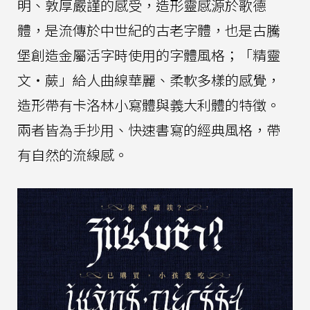
明、敦厚嚴謹的感受，造形靈感源於歌德
體，是流傳於中世紀的古老字體，也是古騰
堡創造金屬活字時使用的字體風格；「精靈
文・蕨」給人曲線華麗、柔軟多樣的感覺，
造形帶有卡洛林小寫體與義大利體的特徵。
兩者皆為手抄用、快速書寫的經典風格，帶
有自然的流線感。