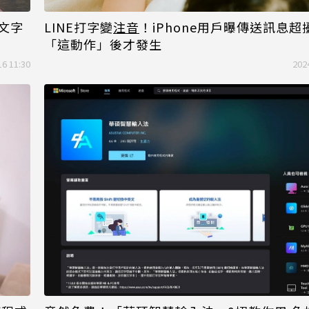
息文字
LINE打字變
注音
！iPhone用戶曝傳送訊息超
「這動作」後才發生
16 11:30
202