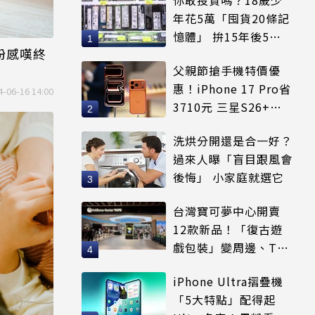
年花5萬「囤貨20條記
憶體」 拚15年後5倍
果粉感嘆終
賣出
父親節搶手機特價優
惠！iPhone 17 Pro省
4-06-16 14:00
3710元 三星S26+狂
降8千元
洗烘分開還是合一好？
過來人曝「盲目跟風會
後悔」 小家庭就選它
台灣寶可夢中心開賣
12款新品！「復古遊
戲包裝」變周邊、T恤
可裝進收納包
iPhone Ultra摺疊機
「5大特點」配得起