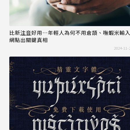
比新
注音
好用…年輕人為何不用倉頡、嘸蝦米輸
網點出關鍵真相
2024-11-