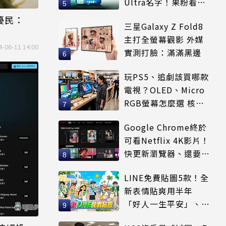
Ultra名字！果粉看完
更心動
擾民：
三星Galaxy Z Fold8
主打全螢幕觀影 外媒
4-06-11 14:00
實測打臉：滿滿黑邊
玩PS5、追劇該買哪款
電視？OLED、Micro
RGB螢幕怎麼選 核心
優缺點一次看
Google Chrome終於
可看Netflix 4K影片！
快更新瀏覽器、還要符
合條件才能用
LINE免費貼圖5款！全
新表情貼爽用半年
「好人一生平安」、
「好熱」必用