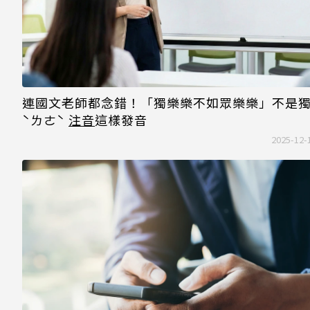
連國文老師都念錯！「獨樂樂不如眾樂樂」不是
ˋㄌㄜˋ
注音
這樣發音
2025-12-