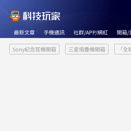
最新文章
手機通訊
社群/APP/網紅
開箱/
Sony紀念耳機開箱
三星摺疊機開箱
「全