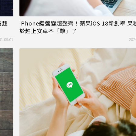
看超
iPhone鍵盤變超整齊！蘋果iOS 18新創舉 
於趕上安卓不「鞥」了
01 09:01
202