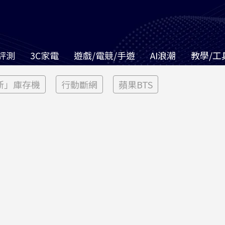
評測
3C家電
遊戲/電競/手遊
AI浪潮
教學/工
新」庫存機
行動斷網
蘋果BTS