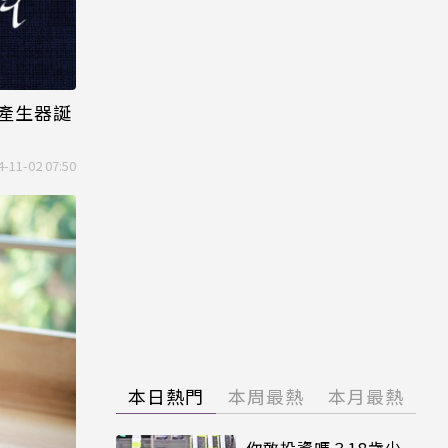
產生器誕
4-11-02 07:50
本日熱門
本周最熱
本月最熱
你敢投資嗎？18歲少