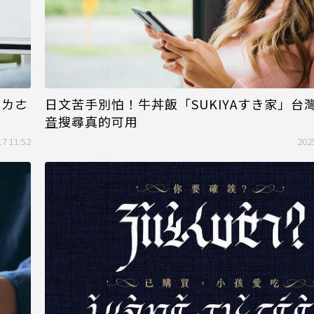
獨ㄌㄜ
日文苦手別怕！牛丼飯「SUKIYAすき家」台
音
搜尋真的可用
17 11:52
202