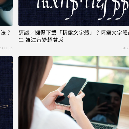
入法？
猜謎／懶得下載「精靈文字體」？精靈文字體
生 讓
注音
變超質感
23 11:35
202