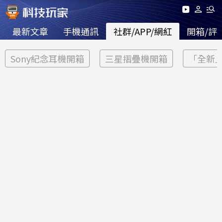
最新文章
手機通訊
社群/APP/網紅
開箱/評
Sony紀念耳機開箱
三星摺疊機開箱
「全新