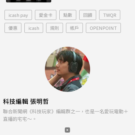
icash pay
愛金卡
點數
回饋
TWQR
優惠
icash
規則
帳戶
OPENPOINT
科技編輯 張明哲
聯合新聞網《科技玩家》編輯群之一，也是一名愛玩電動＋
直播的宅宅～。