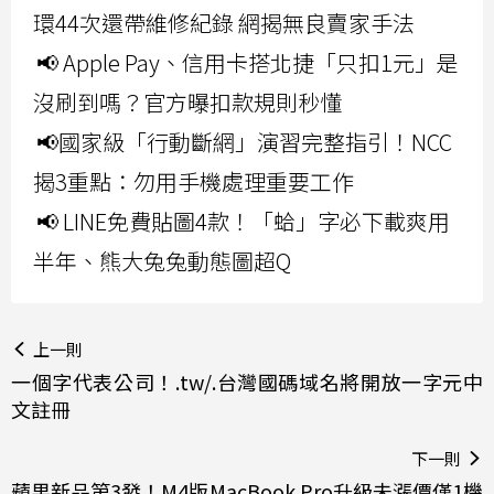
環44次還帶維修紀錄 網揭無良賣家手法
📢 Apple Pay、信用卡搭北捷「只扣1元」是
沒刷到嗎？官方曝扣款規則秒懂
📢國家級「行動斷網」演習完整指引！NCC
揭3重點：勿用手機處理重要工作
📢 LINE免費貼圖4款！「蛤」字必下載爽用
半年、熊大兔兔動態圖超Q
上一則
一個字代表公司！.tw/.台灣國碼域名將開放一字元中
文註冊
下一則
蘋果新品第3發！M4版MacBook Pro升級未漲價僅1機