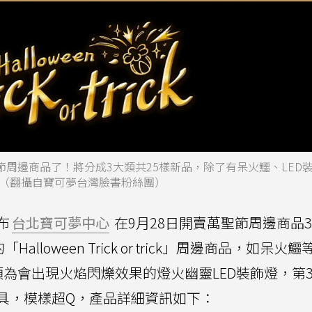
節周邊商品了！將分成3大類共25樣新品，除了有呆火鱷、LED
（翻攝自寶可夢台灣臉書粉絲團）
布
台北寶可夢中心
在9月28日開賣萬聖節周邊商品
lloween Trick or trick」周邊商品，如呆火
為會出現火焰閃爍效果的燈火幽靈LED裝飾燈，第
具，模樣超Q，產品詳細資訊如下：