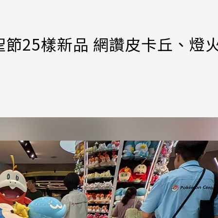
節25樣新品 網讚皮卡丘、燈