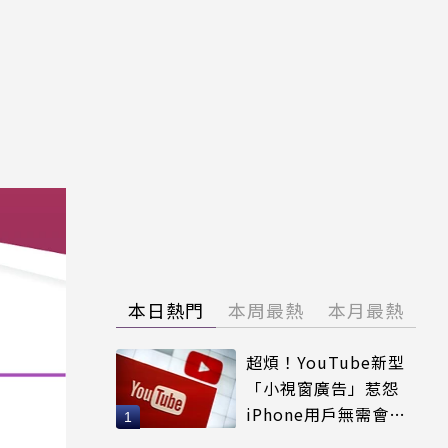
本日熱門
本周最熱
本月最熱
超煩！YouTube新型
「小視窗廣告」惹怨
iPhone用戶無需會員
輕鬆解決