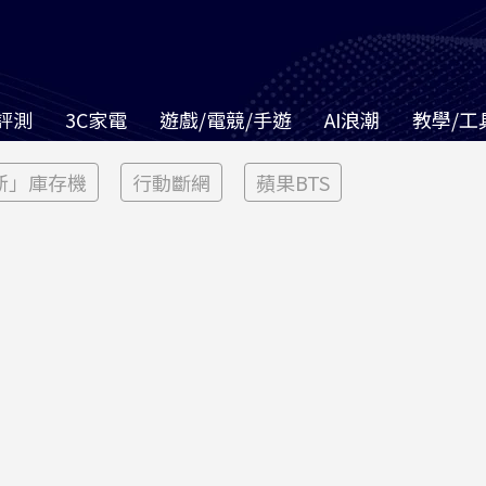
評測
3C家電
遊戲/電競/手遊
AI浪潮
教學/工
新」庫存機
行動斷網
蘋果BTS