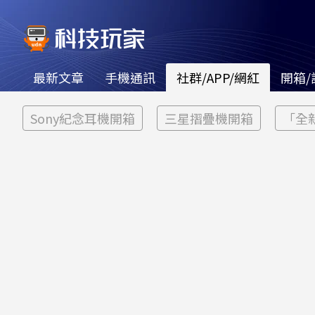
最新文章
手機通訊
社群/APP/網紅
開箱/
Sony紀念耳機開箱
三星摺疊機開箱
「全