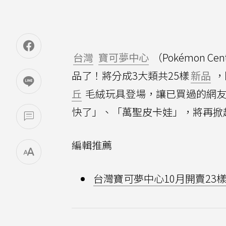
台灣
寶可夢中心
（Pokémon C
品了！將分成3大類共25樣
新品
，
丘
毛絨玩具登場，讓已買過的網友
快了」、「萬聖皮卡娃」，將再掀
編輯推薦
台灣寶可夢中心10月開賣2