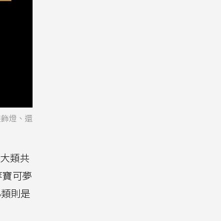
裝飾燈、還
3大類共
鱷等寶可夢
3類則是