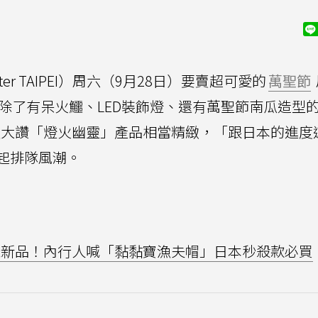
enter TAIPEI）周六（9月28日）要賣超可愛的
萬聖節
除了有呆火鱷、LED裝飾燈、還有萬聖節南瓜造型
大讚「燈火幽靈」產品相當精緻，「跟日本的進度
起排隊風潮。
3樣新品！內行人喊「黏黏寶漁夫帽」日本秒殺款必買