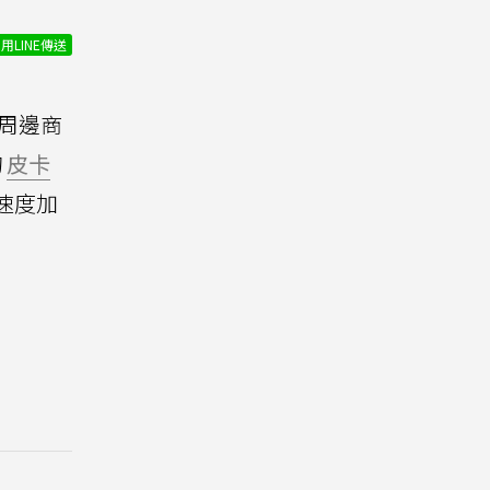
用LINE傳送
周邊商
的
皮卡
速度加