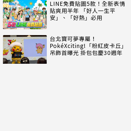
LINE免費貼圖5款！全新表情
貼爽用半年 「好人一生平
安」、「好熱」必用
台北寶可夢專屬！
PokéXciting!「粉紅皮卡丘」
吊飾首曝光 掛包包慶30週年
討論區
共有
0
則留言