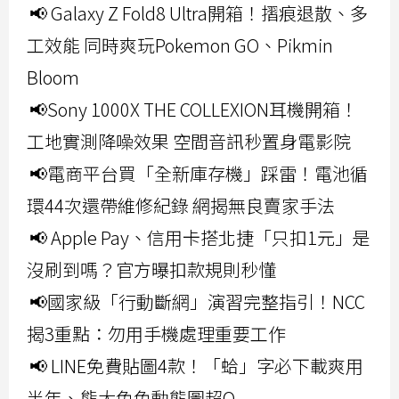
📢 Galaxy Z Fold8 Ultra開箱！摺痕退散、多
工效能 同時爽玩Pokemon GO、Pikmin
Bloom
📢Sony 1000X THE COLLEXION耳機開箱！
工地實測降噪效果 空間音訊秒置身電影院
📢電商平台買「全新庫存機」踩雷！電池循
環44次還帶維修紀錄 網揭無良賣家手法
📢 Apple Pay、信用卡搭北捷「只扣1元」是
沒刷到嗎？官方曝扣款規則秒懂
📢國家級「行動斷網」演習完整指引！NCC
揭3重點：勿用手機處理重要工作
📢 LINE免費貼圖4款！「蛤」字必下載爽用
半年、熊大兔兔動態圖超Q