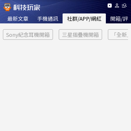
最新文章
手機通訊
社群/APP/網紅
開箱/評
Sony紀念耳機開箱
三星摺疊機開箱
「全新