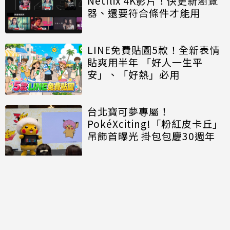
Netflix 4K影片！快更新瀏覽
器、還要符合條件才能用
LINE免費貼圖5款！全新表情
貼爽用半年 「好人一生平
安」、「好熱」必用
台北寶可夢專屬！
PokéXciting!「粉紅皮卡丘」
吊飾首曝光 掛包包慶30週年
討論區
共有
0
則留言