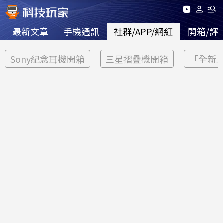
最新文章
手機通訊
社群/APP/網紅
開箱/評
Sony紀念耳機開箱
三星摺疊機開箱
「全新