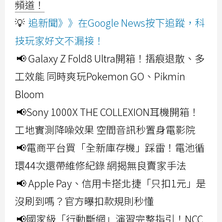
頻道！
💡
追新聞》》在Google News按下追蹤，科
技玩家好文不漏接！
📢 Galaxy Z Fold8 Ultra開箱！摺痕退散、多
工效能 同時爽玩Pokemon GO、Pikmin
Bloom
📢Sony 1000X THE COLLEXION耳機開箱！
工地實測降噪效果 空間音訊秒置身電影院
📢電商平台買「全新庫存機」踩雷！電池循
環44次還帶維修紀錄 網揭無良賣家手法
📢 Apple Pay、信用卡搭北捷「只扣1元」是
沒刷到嗎？官方曝扣款規則秒懂
📢國家級「行動斷網」演習完整指引！NCC