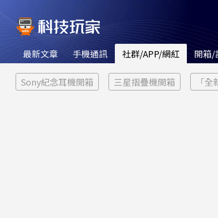
最新文章
手機通訊
社群/APP/網紅
開箱/
Sony紀念耳機開箱
三星摺疊機開箱
「全