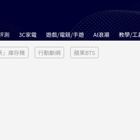
評測
3C家電
遊戲/電競/手遊
AI浪潮
教學/工
新」庫存機
行動斷網
蘋果BTS