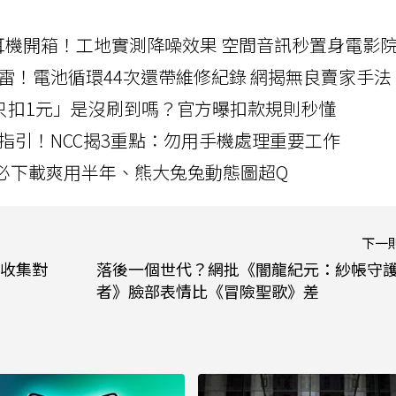
LLEXION耳機開箱！工地實測降噪效果 空間音訊秒置身電影
雷！電池循環44次還帶維修紀錄 網揭無良賣家手法
北捷「只扣1元」是沒刷到嗎？官方曝扣款規則秒懂
指引！NCC揭3重點：勿用手機處理重要工作
」字必下載爽用半年、熊大兔兔動態圖超Q
下一
收集對
落後一個世代？網批《闇龍紀元：紗帳守
者》臉部表情比《冒險聖歌》差