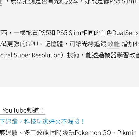
機
，無法推測是否有光碟版本，亦或是像PS5 Slim
，一樣配置PS5和 PS5 Slim相同的白色DualSens
將配備更強的GPU、記憶體，可讓光線追蹤
效能
增加4
pectral Super Resolution）技術，能透過機器學習
ouTube頻道！
ws按下追蹤，科技玩家好文不漏接！
a開箱！摺痕退散、多工效能 同時爽玩Pokemon GO、Pikmin