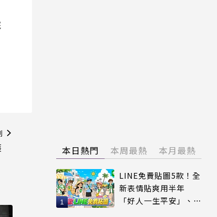
院
則
護
本日熱門
本周最熱
本月最熱
LINE免費貼圖5款！全
新表情貼爽用半年
「好人一生平安」、
「好熱」必用