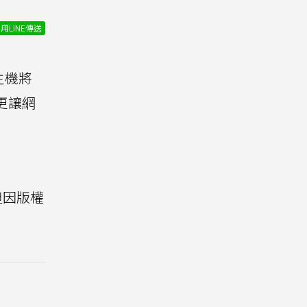
用LINE傳送
主機將
更讓網
，但因版權