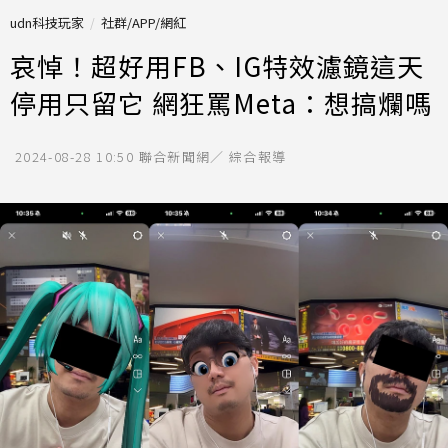
udn科技玩家
社群/APP/網紅
哀悼！超好用FB、IG特效濾鏡這天
停用只留它 網狂罵Meta：想搞爛嗎
2024-08-28 10:50
聯合新聞網／ 綜合報導