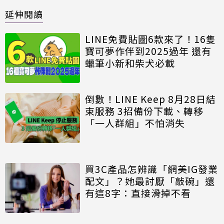
延伸閱讀
LINE免費貼圖6款來了！16隻
寶可夢作伴到2025過年 還有
蠟筆小新和柴犬必載
倒數！LINE Keep 8月28日結
束服務 3招備份下載、轉移
「一人群組」不怕消失
買3C產品怎辨識「網美IG發業
配文」？她最討厭「敲碗」還
有這8字：直接滑掉不看