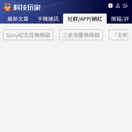
最新文章
手機通訊
社群/APP/網紅
開箱/評
Sony紀念耳機開箱
三星摺疊機開箱
「全新