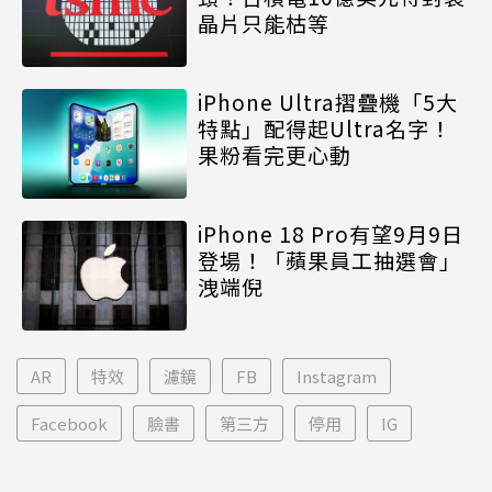
晶片只能枯等
iPhone Ultra摺疊機「5大
特點」配得起Ultra名字！
果粉看完更心動
iPhone 18 Pro有望9月9日
登場！「蘋果員工抽選會」
洩端倪
AR
特效
濾鏡
FB
Instagram
Facebook
臉書
第三方
停用
IG