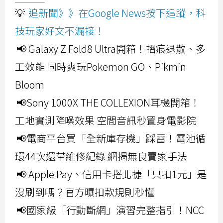
💡
追新聞》》在Google News按下追蹤，科
技玩家好文不漏接！
📢 Galaxy Z Fold8 Ultra開箱！摺痕退散、多
工效能 同時爽玩Pokemon GO、Pikmin
Bloom
📢Sony 1000X THE COLLEXION耳機開箱！
工地實測降噪效果 空間音訊秒置身電影院
📢電商平台買「全新庫存機」踩雷！電池循
環44次還帶維修紀錄 網揭無良賣家手法
📢 Apple Pay、信用卡搭北捷「只扣1元」是
沒刷到嗎？官方曝扣款規則秒懂
📢國家級「行動斷網」演習完整指引！NCC