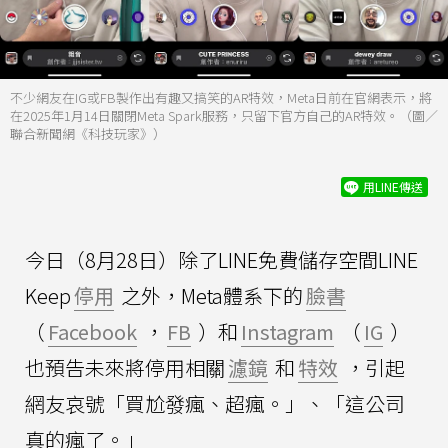
不少網友在IG或FB製作出有趣又搞笑的AR特效，Meta日前在官網表示，將
在2025年1月14日關閉Meta Spark服務，只留下官方自己的AR特效。（圖／
聯合新聞網《科技玩家》）
用LINE傳送
今日（8月28日）除了LINE免費儲存空間LINE
Keep
停用
之外，Meta體系下的
臉書
（
Facebook
，
FB
）和
Instagram
（
IG
）
也預告未來將停用相關
濾鏡
和
特效
，引起
網友哀號「買尬發瘋、超瘋。」、「這公司
真的瘋了。」