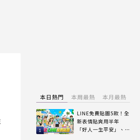
本日熱門
本周最熱
本月最熱
LINE免費貼圖5款！全
院
新表情貼爽用半年
「好人一生平安」、
「好熱」必用