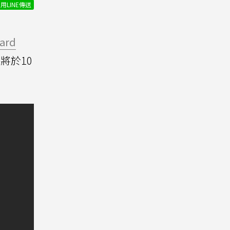
用LINE傳送
ard
認將於10