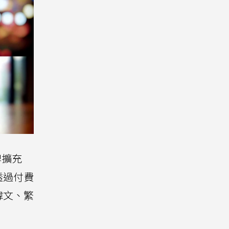
牌擴充
透過付費
韓文、繁