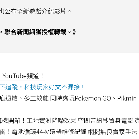
也公布全新遊戲介紹影片。
，聯合新聞網獲授權轉載。》
ouTube頻道！
ws按下追蹤，科技玩家好文不漏接！
a開箱！摺痕退散、多工效能 同時爽玩Pokemon GO、Pikmin
LLEXION耳機開箱！工地實測降噪效果 空間音訊秒置身電影
雷！電池循環44次還帶維修紀錄 網揭無良賣家手法