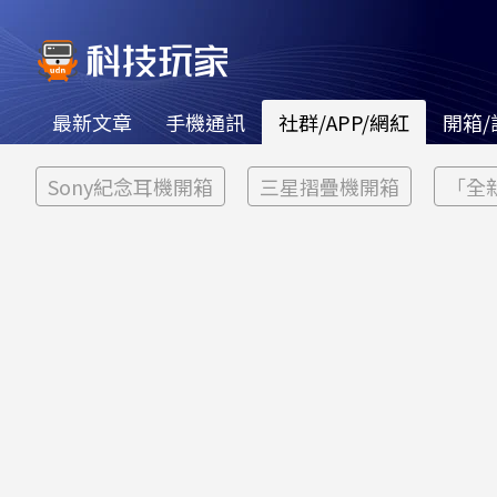
最新文章
手機通訊
社群/APP/網紅
開箱/
Sony紀念耳機開箱
三星摺疊機開箱
「全