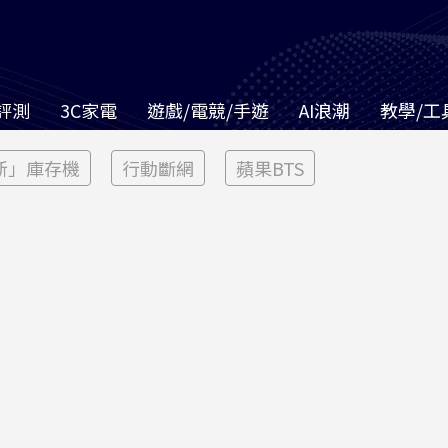
評測
3C家電
遊戲/電競/手遊
AI浪潮
教學/工
新」庫存機
行動斷網
蘋果BTS