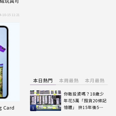
毛絨玩具可
4-10-15 11:21
本日熱門
本周最熱
本月最熱
你敢投資嗎？18歲少
年花5萬「囤貨20條記
g Card
憶體」 拚15年後5倍
賣出