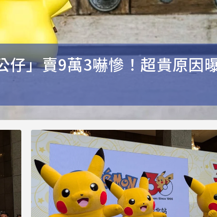
公仔」賣9萬3嚇慘！超貴原因