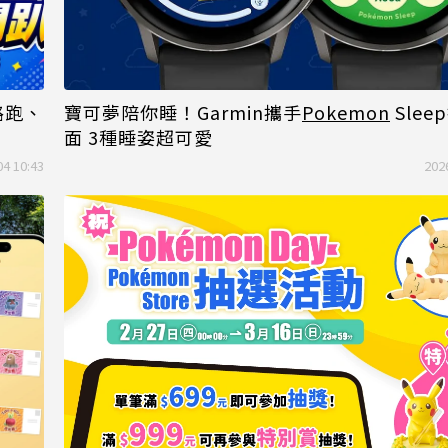
路跑、
寶可夢陪你睡！Garmin攜手
Pokemon
Sle
面 3種睡姿超可愛
04 10:43
202