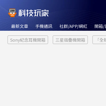
最新文章
手機通訊
社群/APP/網紅
開箱/
Sony紀念耳機開箱
三星摺疊機開箱
「全