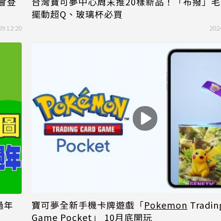
都會登
台灣寶可夢中心周末推20樣新品！「布撥」
擺動超Q、玻璃杯必買
09 12:20
202
過年
寶可夢全新手機卡牌遊戲「
Pokemon
Tradin
Game Pocket」 10月底開玩