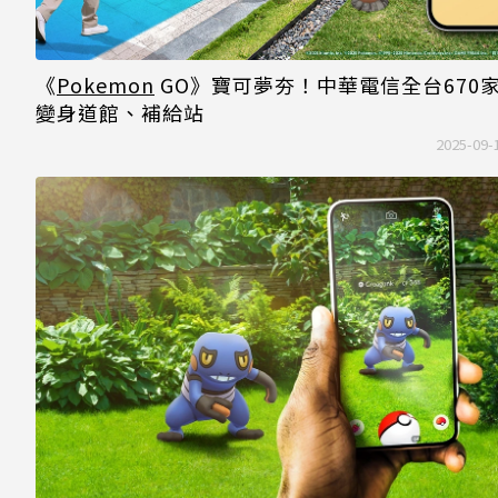
《
Pokemon
GO》寶可夢夯！中華電信全台670
變身道館、補給站
2025-09-