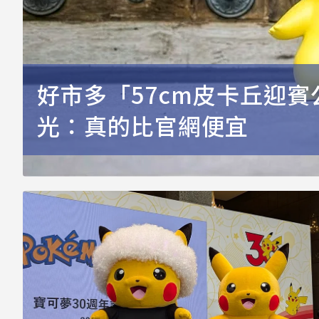
好市多「57cm皮卡丘迎賓
光：真的比官網便宜