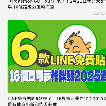
「
Pokemon
GO Tour」來了！2月21日新北大
場 10條路線揪鐵粉抓寶
2025-01-
LINE免費貼圖6款來了！16隻寶可夢作伴到2025
還有蠟筆小新和柴犬必載