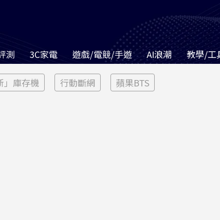
評測
3C家電
遊戲/電競/手遊
AI浪潮
教學/工
新」庫存機
行動斷網
蘋果BTS