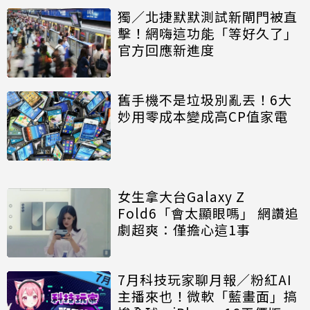
獨／北捷默默測試新閘門被直
擊！網嗨這功能「等好久了」
官方回應新進度
舊手機不是垃圾別亂丟！6大
妙用零成本變成高CP值家電
女生拿大台Galaxy Z
Fold6「會太顯眼嗎」 網讚追
劇超爽：僅擔心這1事
7月科技玩家聊月報／粉紅AI
主播來也！微軟「藍畫面」搞