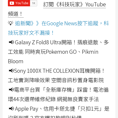
訂閱《科技玩家》YouTube
頻道！
💡
追新聞》》在Google News按下追蹤，科
技玩家好文不漏接！
📢 Galaxy Z Fold8 Ultra開箱！摺痕退散、多
工效能 同時爽玩Pokemon GO、Pikmin
Bloom
📢Sony 1000X THE COLLEXION耳機開箱！
工地實測降噪效果 空間音訊秒置身電影院
📢電商平台買「全新庫存機」踩雷！電池循
環44次還帶維修紀錄 網揭無良賣家手法
📢 Apple Pay、信用卡搭北捷「只扣1元」是
沒刷到嗎？官方曝扣款規則秒懂