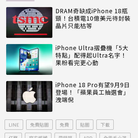
DRAM奇缺成iPhone 18瓶
頸！台積電10億美元待封裝
晶片只能枯等
iPhone Ultra摺疊機「5大
特點」配得起Ultra名字！
果粉看完更心動
iPhone 18 Pro有望9月9日
登場！「蘋果員工抽選會」
洩端倪
LINE
免費貼圖
免費
貼圖
下載
任務
官方帳號
巴特喵
APP
全能毛小孩