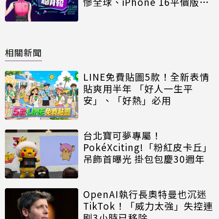
慘全球、iPhone 16平價版必
買5原因曝
相關新聞
LINE免費貼圖5款！全新表情
貼爽用半年 「好人一生平
安」、「好熱」必用
台北寶可夢專屬！
PokéXciting!「粉紅皮卡丘」
吊飾首曝光 掛包包慶30週年
OpenAI執行長奧特曼也沉迷
TikTok！「威力太強」失控連
刷3小時已移除