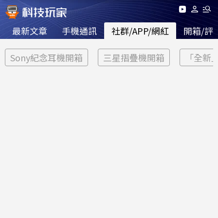
最新文章
手機通訊
社群/APP/網紅
開箱/評
Sony紀念耳機開箱
三星摺疊機開箱
「全新