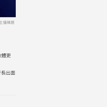
主播精選
軟體更
行長出面