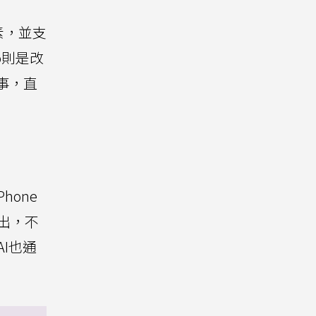
畫素，並支
ro則是改
事，直
Phone
指出，不
I也通