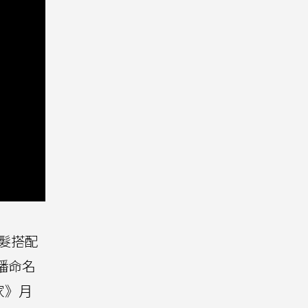
髮搭配
播命名
家》月