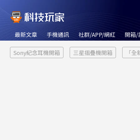
最新文章
手機通訊
社群/APP/網紅
開箱/
Sony紀念耳機開箱
三星摺疊機開箱
「全