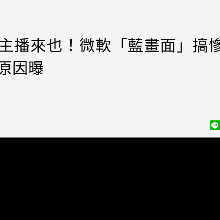
I主播來也！微軟「藍畫面」搞
5原因曝