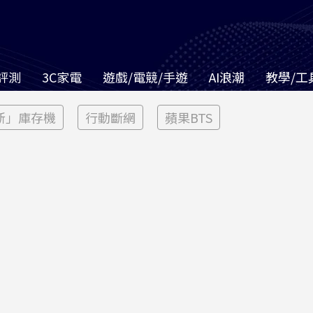
評測
3C家電
遊戲/電競/手遊
AI浪潮
教學/工
新」庫存機
行動斷網
蘋果BTS