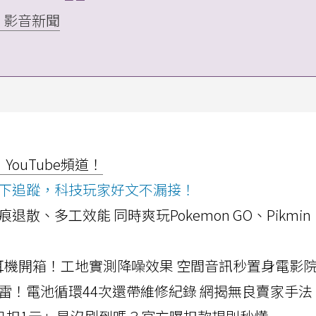
」影音新聞
ouTube頻道！
ws按下追蹤，科技玩家好文不漏接！
a開箱！摺痕退散、多工效能 同時爽玩Pokemon GO、Pikmin
LLEXION耳機開箱！工地實測降噪效果 空間音訊秒置身電影
雷！電池循環44次還帶維修紀錄 網揭無良賣家手法