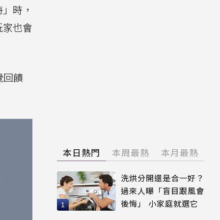
特」時，
玩家也會
覺回饋
本日熱門
本周最熱
本月最熱
洗烘分開還是合一好？
過來人曝「盲目跟風會
後悔」 小家庭就選它