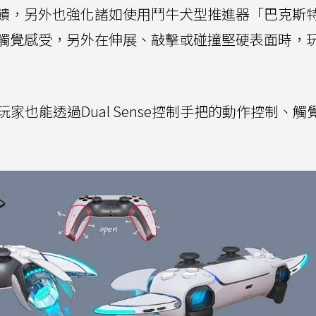
饋，另外也強化諸如使用鬥牛犬型推進器「巴克斯
觸覺感受，另外在伸展、敲擊或碰撞堅硬表面時，
時，玩家也能透過Dual Sense控制手把的動作控制、觸