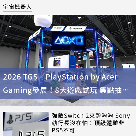
宇宙機器人
2026 TGS／PlayStation by Acer
Gaming參展！8大遊戲試玩 集點抽
PS5、4K顯示器
強敵Switch 2來勢洶洶 Sony
執行長沒在怕：頂級體驗非
PS5不可