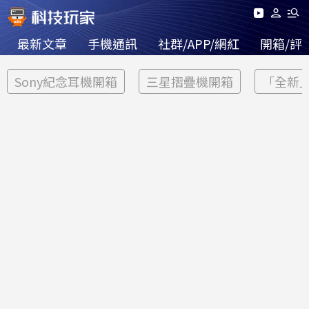
最新文章
手機通訊
社群/APP/網紅
開箱/評
Sony紀念耳機開箱
三星摺疊機開箱
「全新