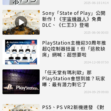
2025-06-18 14:14
Sony「State of Play」公開
新作！《
宇宙機器人
》免費
DLC、《仁王3》登場
2025-06-06 00:03
PlayStation主機迎30周年推
超Q控制器扭蛋！但「這款缺
席」網喊：超想要啦
2024-12-08 07:50
「任天堂有瑪利歐」那
PlayStation會想到誰？玩家
曝：最有潛力剩它了
2024-09-29 09:00
PS5、PS VR2新機連發 《對