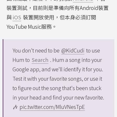
裝置測試，目前則是準備向所有Android裝置
與
iOS
裝置開放使用，但本身必須訂閱
YouTube Music服務。
You don't need to be
@KidCudi
to use
Hum to
Search
. Hum a song into your
Google app, and we'll identify it for you.
Test it with your favorite songs, or use it
to figure out the song that's been stuck
in your head and find your new favorite.
🎶
pic.twitter.com/MluVNesTpE