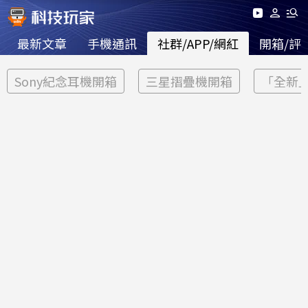
最新文章
手機通訊
社群/APP/網紅
開箱/評
Sony紀念耳機開箱
三星摺疊機開箱
「全新