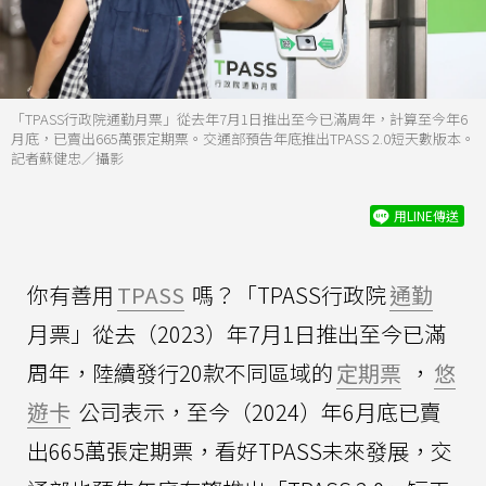
「TPASS行政院通勤月票」從去年7月1日推出至今已滿周年，計算至今年6
月底，已賣出665萬張定期票。交通部預告年底推出TPASS 2.0短天數版本。
記者蘇健忠／攝影
用LINE傳送
你有善用
TPASS
嗎？「TPASS行政院
通勤
月票」從去（2023）年7月1日推出至今已滿
周年，陸續發行20款不同區域的
定期票
，
悠
遊卡
公司表示，至今（2024）年6月底已賣
出665萬張定期票，看好TPASS未來發展，交