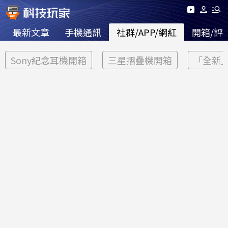
最新文章
手機通訊
社群/APP/網紅
開箱/評
Sony紀念耳機開箱
三星摺疊機開箱
「全新