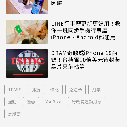
因曝
LINE行事曆更新更好用！教
你一鍵同步手機行事曆
iPhone、Android都能用
DRAM奇缺成iPhone 18瓶
頸！台積電10億美元待封裝
晶片只能枯等
TPASS
北捷
價格
悠遊卡
月票
通勤
優惠
YouBike
行政院通勤月票
定期票