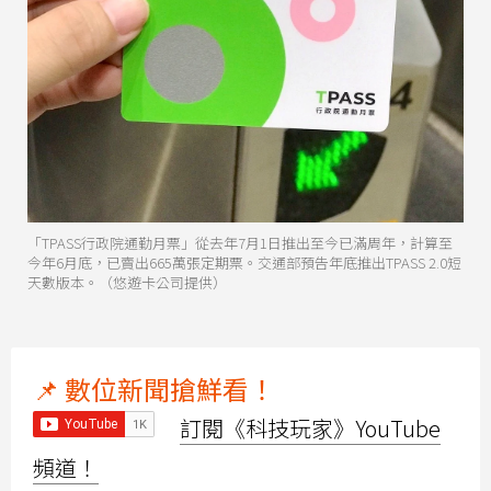
「TPASS行政院通勤月票」從去年7月1日推出至今已滿周年，計算至
今年6月底，已賣出665萬張定期票。交通部預告年底推出TPASS 2.0短
天數版本。（悠遊卡公司提供）
📌 數位新聞搶鮮看！
訂閱《科技玩家》YouTube
頻道！