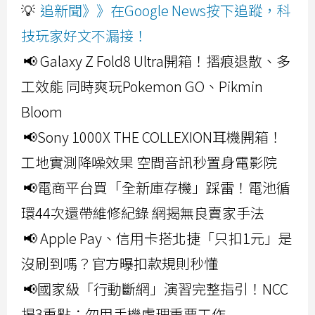
💡
追新聞》》在Google News按下追蹤，科
技玩家好文不漏接！
📢 Galaxy Z Fold8 Ultra開箱！摺痕退散、多
工效能 同時爽玩Pokemon GO、Pikmin
Bloom
📢Sony 1000X THE COLLEXION耳機開箱！
工地實測降噪效果 空間音訊秒置身電影院
📢電商平台買「全新庫存機」踩雷！電池循
環44次還帶維修紀錄 網揭無良賣家手法
📢 Apple Pay、信用卡搭北捷「只扣1元」是
沒刷到嗎？官方曝扣款規則秒懂
📢國家級「行動斷網」演習完整指引！NCC
揭3重點：勿用手機處理重要工作