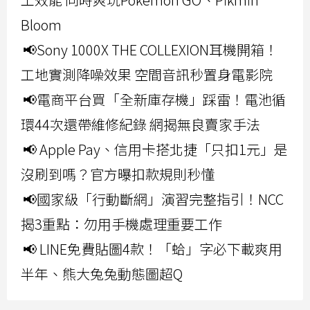
Bloom
📢Sony 1000X THE COLLEXION耳機開箱！
工地實測降噪效果 空間音訊秒置身電影院
📢電商平台買「全新庫存機」踩雷！電池循
環44次還帶維修紀錄 網揭無良賣家手法
📢 Apple Pay、信用卡搭北捷「只扣1元」是
沒刷到嗎？官方曝扣款規則秒懂
📢國家級「行動斷網」演習完整指引！NCC
揭3重點：勿用手機處理重要工作
📢 LINE免費貼圖4款！「蛤」字必下載爽用
半年、熊大兔兔動態圖超Q