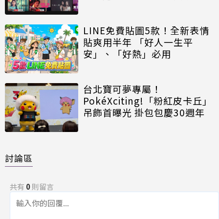
LINE免費貼圖5款！全新表情
貼爽用半年 「好人一生平
安」、「好熱」必用
台北寶可夢專屬！
PokéXciting!「粉紅皮卡丘」
吊飾首曝光 掛包包慶30週年
討論區
共有
0
則留言