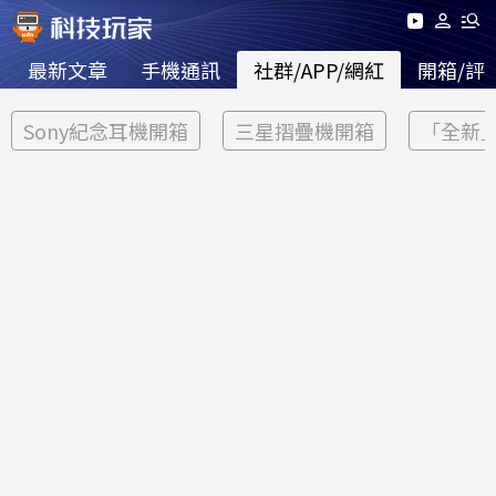
最新文章
手機通訊
社群/APP/網紅
開箱/評
Sony紀念耳機開箱
三星摺疊機開箱
「全新