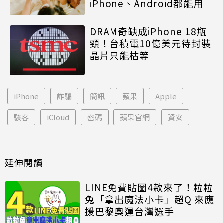
iPhone、Android都能用
DRAM奇缺成iPhone 18瓶
頸！台積電10億美元待封裝
晶片只能枯等
iPhone
詐騙
簡訊
蘋果
Apple
駭客
iCloud
密碼
蘋果官網
資安
延伸閱讀
LINE免費貼圖4款來了！粒粒
兔「拿出魔法小卡」超Q 來應
援巴黎奧運台灣選手