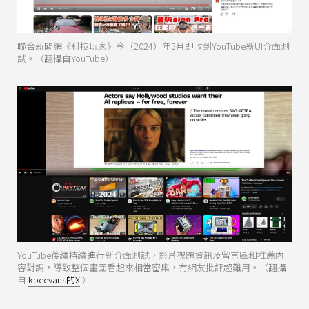
聯合新聞網《科技玩家》今（2024）年3月即收到YouTube新UI介面測
試。（翻攝自YouTube）
YouTube後續持續進行新介面測試，影片標題資訊及留言區和推薦內
容對調，導致整個畫面看起來相當密集，有網友批評超難用。（翻攝
自
kbeevans的X
）