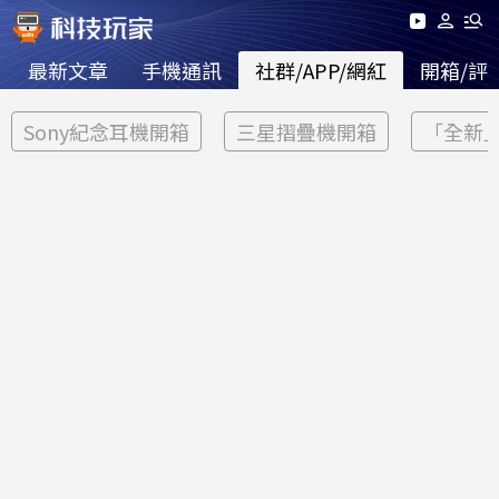
最新文章
手機通訊
社群/APP/網紅
開箱/評
Sony紀念耳機開箱
三星摺疊機開箱
「全新