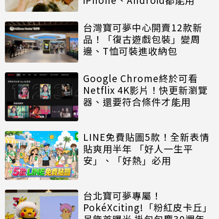
台灣寶可夢中心開賣12款新
品！「復古遊戲包裝」變周
邊、T恤可裝進收納包
Google Chrome終於可看
Netflix 4K影片！快更新瀏覽
器、還要符合條件才能用
LINE免費貼圖5款！全新表情
貼爽用半年 「好人一生平
安」、「好熱」必用
台北寶可夢專屬！
PokéXciting!「粉紅皮卡丘」
吊飾首曝光 掛包包慶30週年