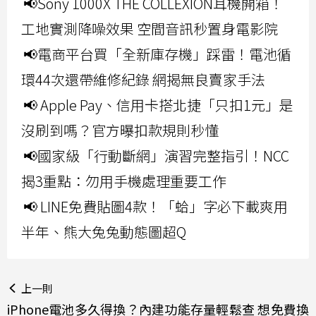
📢Sony 1000X THE COLLEXION耳機開箱！
工地實測降噪效果 空間音訊秒置身電影院
📢電商平台買「全新庫存機」踩雷！電池循
環44次還帶維修紀錄 網揭無良賣家手法
📢 Apple Pay、信用卡搭北捷「只扣1元」是
沒刷到嗎？官方曝扣款規則秒懂
📢國家級「行動斷網」演習完整指引！NCC
揭3重點：勿用手機處理重要工作
📢 LINE免費貼圖4款！「蛤」字必下載爽用
半年、熊大兔兔動態圖超Q
上一則
iPhone電池多久得換？內建功能存量輕鬆查 想免費換