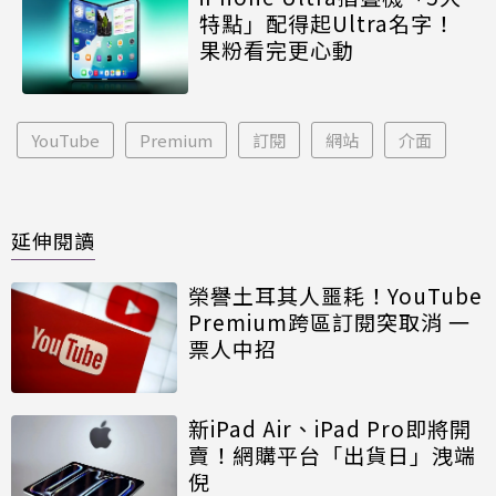
特點」配得起Ultra名字！
果粉看完更心動
YouTube
Premium
訂閱
網站
介面
延伸閱讀
榮譽土耳其人噩耗！YouTube
Premium跨區訂閱突取消 一
票人中招
新iPad Air、iPad Pro即將開
賣！網購平台「出貨日」洩端
倪