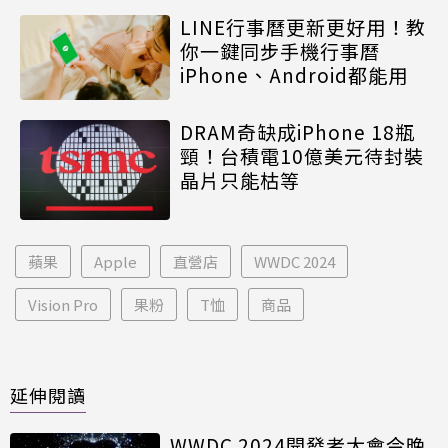
LINE行事曆更新更好用！教
你一鍵同步手機行事曆
iPhone、Android都能用
DRAM奇缺成iPhone 18瓶
頸！台積電10億美元待封裝
晶片只能枯等
蘋果
Apple
直營店
WWDC 2024
Vision Pro
果粉
T恤
商品
延伸閱讀
WWDC 2024開發者大會今晚