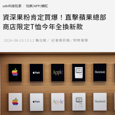
udn科技玩家
社群/APP/網紅
資深果粉肯定買爆！直擊蘋果總部
商店限定T恤今年全換新款
2024-06-10 13:12
聯合報／ 記者黃筱晴／即時報導