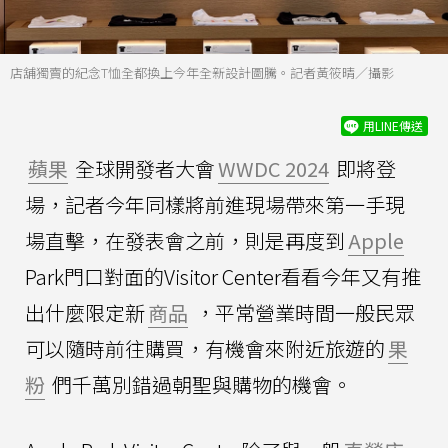
店舖獨賣的紀念T恤全都換上今年全新設計圖騰。記者黃筱晴／攝影
用LINE傳送
蘋果
全球開發者大會
WWDC 2024
即將登
場，記者今年同樣將前進現場帶來第一手現
場直擊，在發表會之前，則是再度到
Apple
Park門口對面的Visitor Center看看今年又有推
出什麼限定新
商品
，平常營業時間一般民眾
可以隨時前往購買，有機會來附近旅遊的
果
粉
們千萬別錯過朝聖與購物的機會。