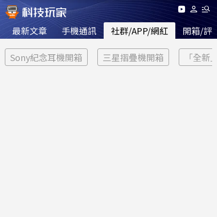
最新文章
手機通訊
社群/APP/網紅
開箱/評
Sony紀念耳機開箱
三星摺疊機開箱
「全新