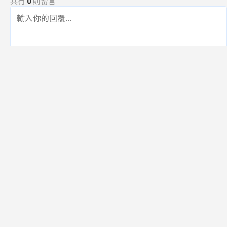
共有
0
則留言
規範
回覆
還沒有留言，成為第一個發言的人吧！
訂閱