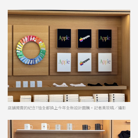
店舖獨賣的紀念T恤全都換上今年全新設計圖騰。記者黃筱晴／攝影