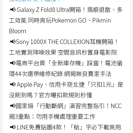
📢 Galaxy Z Fold8 Ultra開箱！摺痕退散、多
工效能 同時爽玩Pokemon GO、Pikmin
Bloom
📢Sony 1000X THE COLLEXION耳機開箱！
工地實測降噪效果 空間音訊秒置身電影院
📢電商平台買「全新庫存機」踩雷！電池循
環44次還帶維修紀錄 網揭無良賣家手法
📢 Apple Pay、信用卡搭北捷「只扣1元」是
沒刷到嗎？官方曝扣款規則秒懂
📢國家級「行動斷網」演習完整指引！NCC
揭3重點：勿用手機處理重要工作
📢 LINE免費貼圖4款！「蛤」字必下載爽用