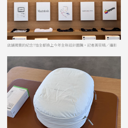
店舖獨賣的紀念T恤全都換上今年全新設計圖騰。記者黃筱晴／攝影