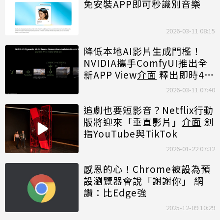
免安裝APP即可秒識別音樂
2026-03-11 08:15
降低本地AI影片生成門檻！
NVIDIA攜手ComfyUI推出全
新APP View
介面
釋出即時4K
升頻工具
2026-03-11 07:40
追劇也要短影音？Netflix行動
版將迎來「垂直影片」
介面
劍
指YouTube與TikTok
2026-01-22 07:32
感恩的心！Chrome被設為預
設瀏覽器會說「謝謝你」 網
讚：比Edge強
2025-12-09 10:29