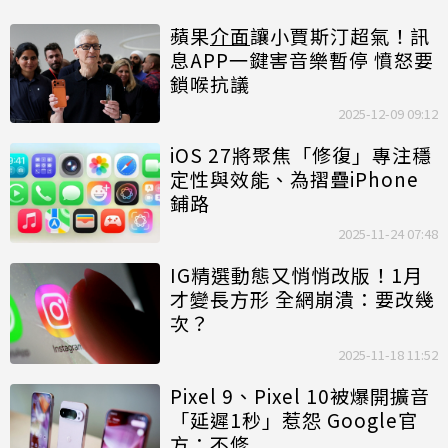
蘋果
介面
讓小賈斯汀超氣！訊
息APP一鍵害音樂暫停 憤怒要
鎖喉抗議
2025-12-09 09:12
iOS 27將聚焦「修復」專注穩
定性與效能、為摺疊iPhone
鋪路
2025-11-24 07:48
IG精選動態又悄悄改版！1月
才變長方形 全網崩潰：要改幾
次？
2025-11-18 11:52
Pixel 9、Pixel 10被爆開擴音
「延遲1秒」惹怨 Google官
方：不修