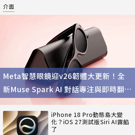
介面
Meta智慧眼鏡迎v26韌體大更新！全
新Muse Spark AI 對話專注與即時翻譯
迎來華語支援
iPhone 18 Pro動態島大變
化？iOS 27測試版Siri AI露餡
了