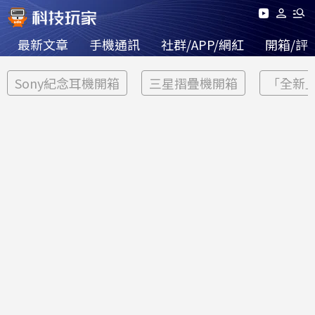
最新文章
手機通訊
社群/APP/網紅
開箱/評
Sony紀念耳機開箱
三星摺疊機開箱
「全新