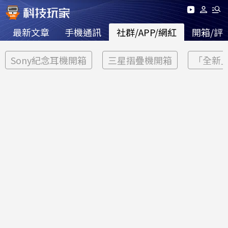
最新文章
手機通訊
社群/APP/網紅
開箱/評
Sony紀念耳機開箱
三星摺疊機開箱
「全新