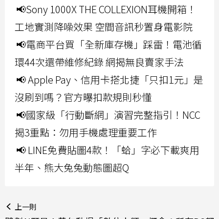
📢Sony 1000X THE COLLEXION耳機開箱！
工地實測降噪效果 空間音訊秒置身電影院
📢電商平台買「全新庫存機」踩雷！電池循
環44次還帶維修紀錄 網揭無良賣家手法
📢 Apple Pay、信用卡搭北捷「只扣1元」是
沒刷到嗎？官方曝扣款規則秒懂
📢國家級「行動斷網」演習完整指引！NCC
揭3重點：勿用手機處理重要工作
📢 LINE免費貼圖4款！「蛤」字必下載爽用
半年、熊大兔兔動態圖超Q
上一則