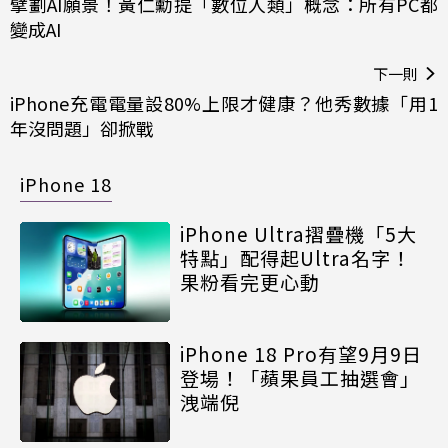
擘劃AI願景！黃仁勳提「數位人類」概念：所有PC都
變成AI
下一則
iPhone充電電量設80%上限才健康？他秀數據「用1
年沒問題」卻掀戰
iPhone 18
iPhone Ultra摺疊機「5大
特點」配得起Ultra名字！
果粉看完更心動
iPhone 18 Pro有望9月9日
登場！「蘋果員工抽選會」
洩端倪