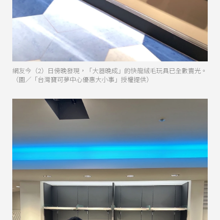
網友今（2）日傍晚發現，「大器晚成」的快龍絨毛玩具已全數賣光。
（圖／「台灣寶可夢中心優惠大小事」授權提供）