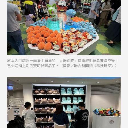
原本入口處及一面牆上滿滿的「大器晚成」快龍絨毛玩具被清空後，
已火速補上別的寶可夢商品了。（攝影／聯合新聞網《科技玩家》）