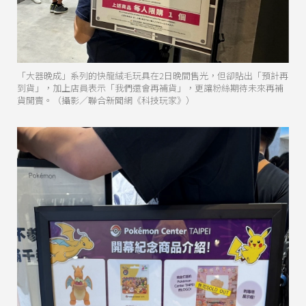
「大器晚成」系列的快龍絨毛玩具在2日晚間售光，但卻貼出「預計再
到貨」，加上店員表示「我們還會再補貨」，更讓粉絲期待未來再補
貨開賣。（攝影／聯合新聞網《科技玩家》）