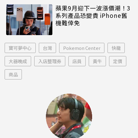
蘋果9月迎下一波漲價潮！3
系列產品恐變貴 iPhone舊
機難倖免
寶可夢中心
台灣
Pokemon Center
快龍
大器晚成
入店整理券
店員
黃牛
定價
商品