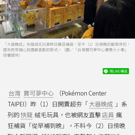
「大器晚成」快龍絨毛玩具昨日瘋狂補貨，至今（2）日傍晚前都買得到，
還有民眾細心挑選最喜歡的款式。（圖／「台灣寶可夢中心優惠大小事」
授權提供）
用LINE傳送
台灣
寶可夢中心
（Pokémon Center
TAIPEI）昨（1）日開賣超夯「
大器晚成
」系
列的
快龍
絨毛玩具，也被網友直擊
店員
瘋
狂補貨「從早補到晚」，不料今（2）日傍晚