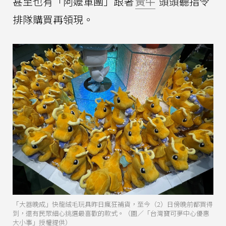
甚至也有「阿嬤軍團」跟著
黃牛
頭頭聽指令
排隊購買再領現。
「大器晚成」快龍絨毛玩具昨日瘋狂補貨，至今（2）日傍晚前都買得
到，還有民眾細心挑選最喜歡的款式。（圖／「台灣寶可夢中心優惠
大小事」授權提供）