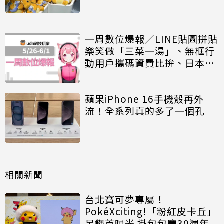
一周數位爆報／LINE貼圖拼貼
樂笑做「三菜一湯」、無框行
動用戶攜碼資費比拚、日本
iPad 85折祕訣
蘋果iPhone 16手機殼再外
流！全系列真的多了一個孔
相關新聞
台北寶可夢專屬！
PokéXciting!「粉紅皮卡丘」
吊飾首曝光 掛包包慶30週年