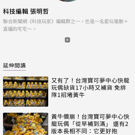
科技編輯 張明哲
聯合新聞網《科技玩家》編輯群之一，也是一名愛玩電動＋
直播的宅宅～。
延伸閱讀
又有了！台灣寶可夢中心快龍
玩偶缺貨17小時又補貨 免排
隊1招堵黃牛
黃牛價崩！台灣寶可夢中心快
龍玩偶「從早補到滿」 還有2
版本長相不同：它更好抱