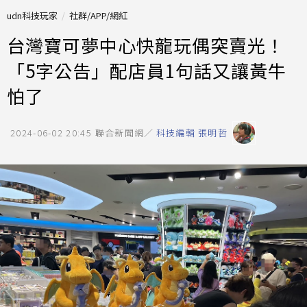
udn科技玩家
社群/APP/網紅
台灣寶可夢中心快龍玩偶突賣光！
「5字公告」配店員1句話又讓黃牛
怕了
2024-06-02 20:45
聯合新聞網／
科技編輯 張明哲