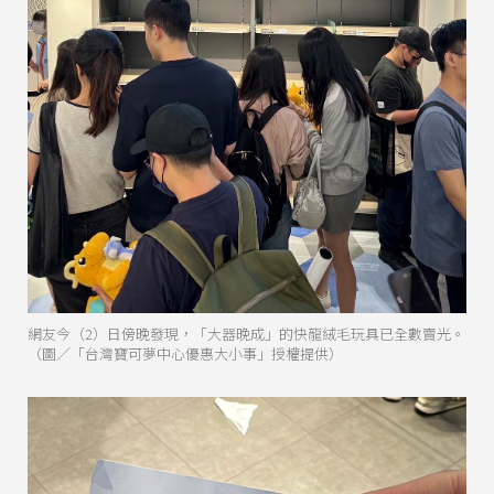
網友今（2）日傍晚發現，「大器晚成」的快龍絨毛玩具已全數賣光。
（圖／「台灣寶可夢中心優惠大小事」授權提供）