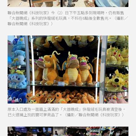
聯合新聞網《科技玩家》今（2）日下午五點多到現場時，仍有販售
「大器晚成」系列的快龍絨毛玩具，不料在6點後全數售光。（攝影／
聯合新聞網《科技玩家》）
原本入口處及一面牆上滿滿的「大器晚成」快龍絨毛玩具被清空後，
已火速補上別的寶可夢商品了。（攝影／聯合新聞網《科技玩家》）