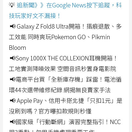
💡
追新聞》》在Google News按下追蹤，科
技玩家好文不漏接！
📢 Galaxy Z Fold8 Ultra開箱！摺痕退散、多
工效能 同時爽玩Pokemon GO、Pikmin
Bloom
📢Sony 1000X THE COLLEXION耳機開箱！
工地實測降噪效果 空間音訊秒置身電影院
📢電商平台買「全新庫存機」踩雷！電池循
環44次還帶維修紀錄 網揭無良賣家手法
📢 Apple Pay、信用卡搭北捷「只扣1元」是
沒刷到嗎？官方曝扣款規則秒懂
📢國家級「行動斷網」演習完整指引！NCC