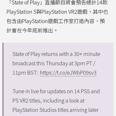
「State of Play」直播節目將會預告總計14款
PlayStation 5與PlayStation VR2遊戲，其中也
包含由PlayStation遊戲工作室打造內容，預
計會在今年底前推出。
State of Play returns with a 30+ minute
broadcast this Thursday at 3pm PT /
11pm BST:
https://t.co/eJWbP09sv3
Tune in live for updates on 14 PS5 and
PS VR2 titles, including a look at
PlayStation Studios titles arriving later