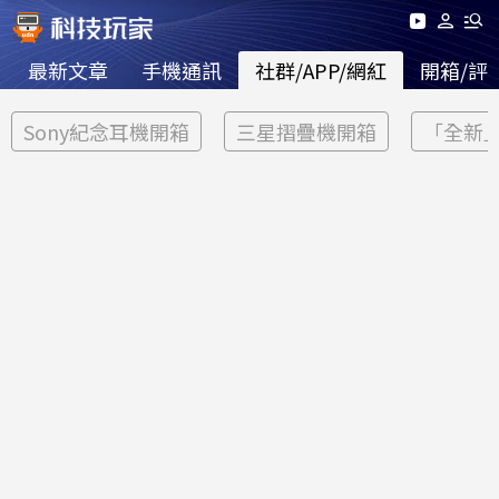
最新文章
手機通訊
社群/APP/網紅
開箱/評
Sony紀念耳機開箱
三星摺疊機開箱
「全新