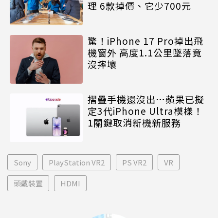
理 6款掉價、它少700元
驚！iPhone 17 Pro掉出飛
機窗外 高度1.1公里墜落竟
沒摔壞
摺疊手機還沒出…蘋果已擬
定3代iPhone Ultra模樣！
1關鍵取消新機新服務
Sony
PlayStation VR2
PS VR2
VR
頭戴裝置
HDMI