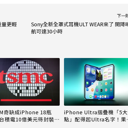
下一
！重量更輕
Sony全新全罩式耳機ULT WEAR來了 開降
航可達30小時
M奇缺成iPhone 18瓶
iPhone Ultra摺疊機「5
台積電10億美元待封裝晶
點」配得起Ultra名字！果
能枯等
看完更心動