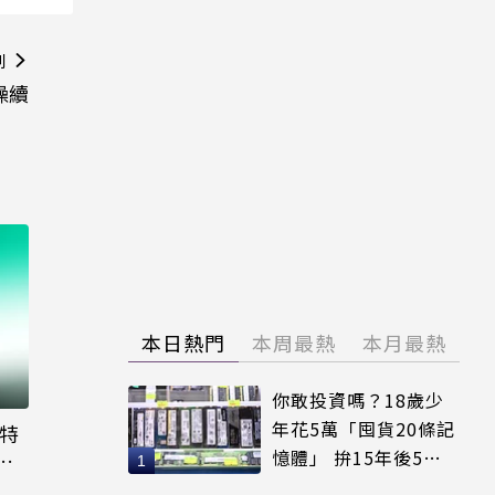
則
噪續
本日熱門
本周最熱
本月最熱
你敢投資嗎？18歲少
年花5萬「囤貨20條記
大特
憶體」 拚15年後5倍
粉
賣出