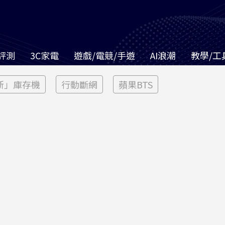
評測
3C家電
遊戲/電競/手遊
AI浪潮
教學/工
新」庫存機
行動斷網
蘋果BTS