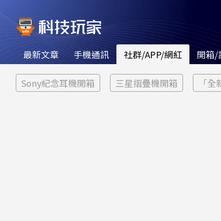
最新文章
手機通訊
社群/APP/網紅
開箱/
Sony紀念耳機開箱
三星摺疊機開箱
「全