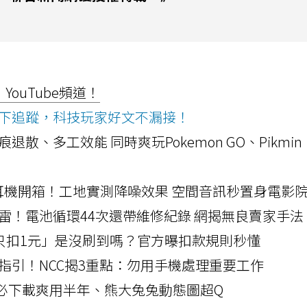
ouTube頻道！
ws按下追蹤，科技玩家好文不漏接！
a開箱！摺痕退散、多工效能 同時爽玩Pokemon GO、Pikmin
LLEXION耳機開箱！工地實測降噪效果 空間音訊秒置身電影
雷！電池循環44次還帶維修紀錄 網揭無良賣家手法
北捷「只扣1元」是沒刷到嗎？官方曝扣款規則秒懂
指引！NCC揭3重點：勿用手機處理重要工作
」字必下載爽用半年、熊大兔兔動態圖超Q