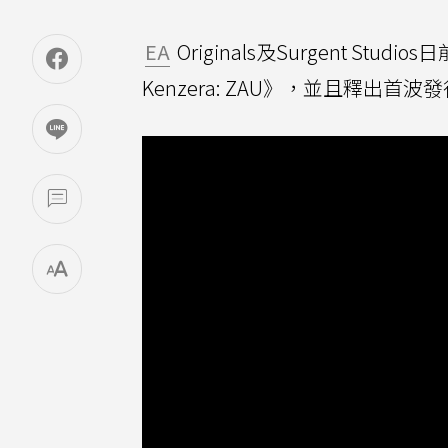
EA
Originals及Surgent S
Kenzera: ZAU》，並且釋出首