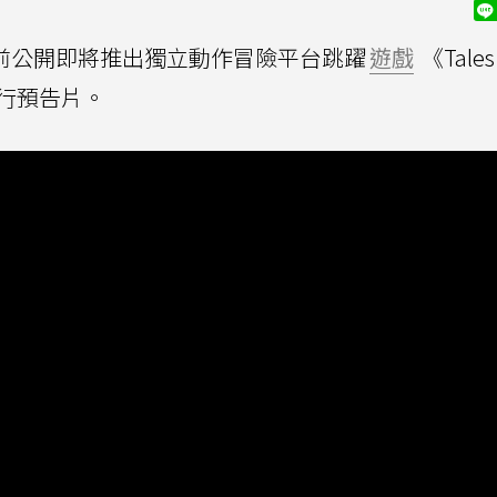
tudios日前公開即將推出獨立動作冒險平台跳躍
遊戲
《Tales 
波發行預告片。