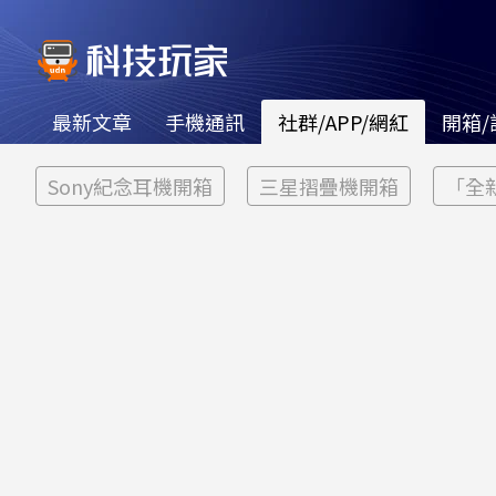
最新文章
手機通訊
社群/APP/網紅
開箱/
Sony紀念耳機開箱
三星摺疊機開箱
「全