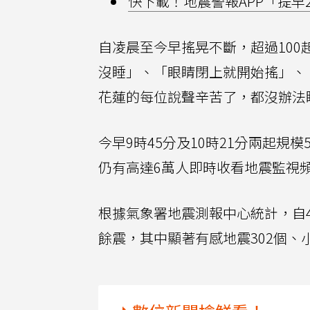
快下載！地震警報APP「提早
自凌晨至今早搖晃不斷，超過10
沒睡」、「眼睛閉上就開始搖」、
花蓮的每位說聲辛苦了，都沒辦法
今早9時45分及10時21分兩起規
仍有高達6萬人即時收看地震監視
根據氣象署地震測報中心統計，自4月
餘震，其中顯著有感地震302個、小