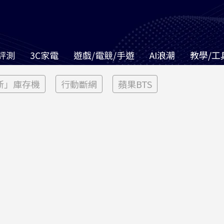
評測
3C家電
遊戲/電競/手遊
AI浪潮
教學/工
新」庫存機
行動斷網
蘋果BTS