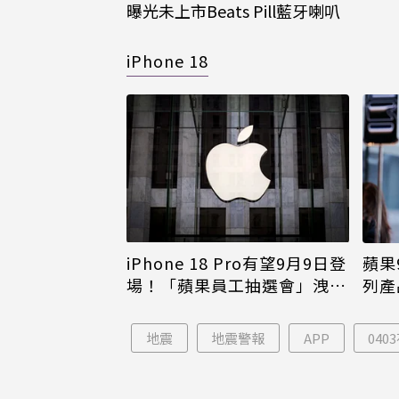
曝光未上市Beats Pill藍牙喇叭
iPhone 18
iPhone 18 Pro有望9月9日登
蘋果
場！「蘋果員工抽選會」洩端
列產
倪
倖免
地震
地震警報
APP
04