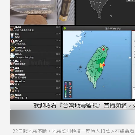
22日起地震不斷，地震監測頻道一度湧入13萬人在線觀