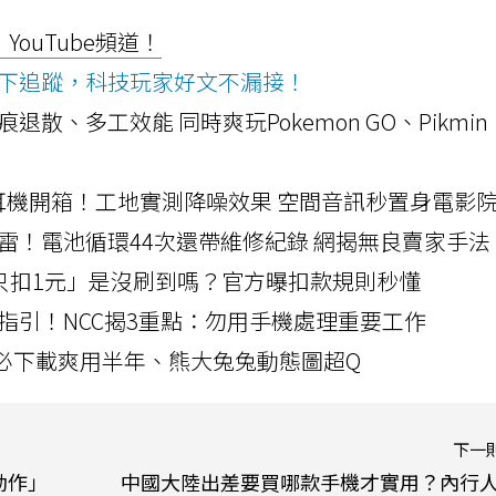
ouTube頻道！
ws按下追蹤，科技玩家好文不漏接！
a開箱！摺痕退散、多工效能 同時爽玩Pokemon GO、Pikmin
LLEXION耳機開箱！工地實測降噪效果 空間音訊秒置身電影
雷！電池循環44次還帶維修紀錄 網揭無良賣家手法
北捷「只扣1元」是沒刷到嗎？官方曝扣款規則秒懂
指引！NCC揭3重點：勿用手機處理重要工作
」字必下載爽用半年、熊大兔兔動態圖超Q
下一
動作」
中國大陸出差要買哪款手機才實用？內行