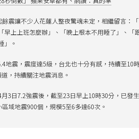
28秒倒數」 蘋果安卓都有、網讚：真的準
0起餘震讓不少人花蓮人整夜驚魂未定，相繼留言：
「早上上班怎麼辦」、「晚上根本不用睡了」、「
睡」。
模5.4地震，震度達5級，台北也十分有感，持續至10時
頻道，持續關注地震消息。
3日7.2強震後，截至23日早上10時30分，已發生1
區域地震900個，規模5至6多達60次。