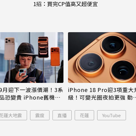
1招：買完CP值高又超便宜
9月迎下一波漲價潮！3系
iPhone 18 Pro迎3項重大
品恐變貴 iPhone舊機難
級！可變光圈夜拍更強 動
島大幅縮小
03花蓮大地震
震度
直播
花蓮
YouTube