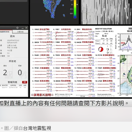
看。圖／擷自
台灣地震監視