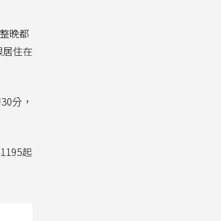
「整晚都
跟居住在
30分，
195起