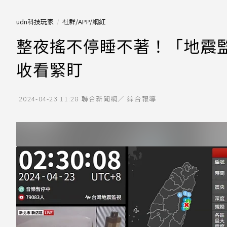
udn科技玩家
社群/APP/網紅
整夜搖不停睡不著！「地震監測
收看緊盯
2024-04-23 11:28
聯合新聞網／ 綜合報導