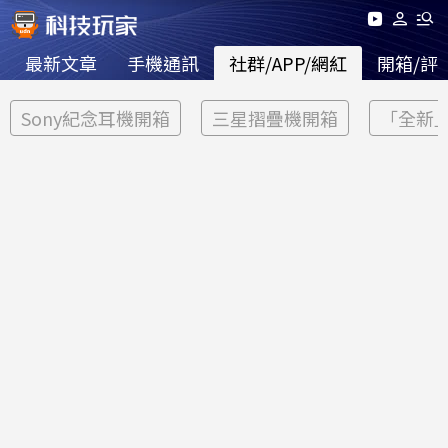
最新文章
手機通訊
社群/APP/網紅
開箱/評
Sony紀念耳機開箱
三星摺疊機開箱
「全新