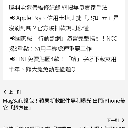
環44次還帶維修紀錄 網揭無良賣家手法
📢 Apple Pay、信用卡搭北捷「只扣1元」是
沒刷到嗎？官方曝扣款規則秒懂
📢國家級「行動斷網」演習完整指引！NCC
揭3重點：勿用手機處理重要工作
📢 LINE免費貼圖4款！「蛤」字必下載爽用
半年、熊大兔兔動態圖超Q
上一則
MagSafe錢包！蘋果新款配件專利曝光 出門iPhone帶
它「超方便」
下一則