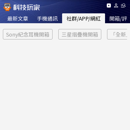
最新文章
手機通訊
社群/APP/網紅
開箱/評
Sony紀念耳機開箱
三星摺疊機開箱
「全新