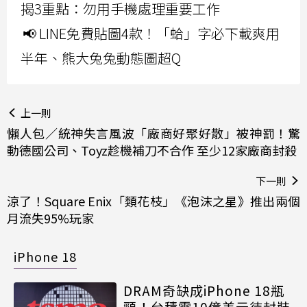
揭3重點：勿用手機處理重要工作
📢 LINE免費貼圖4款！「蛤」字必下載爽用
半年、熊大兔兔動態圖超Q
上一則
懶人包／統神失言風波「廠商好聚好散」被神罰！驚
動德國公司、Toyz趁機補刀不合作 至少12家廠商封殺
下一則
涼了！Square Enix「類花枝」《泡沫之星》推出兩個
月流失95%玩家
iPhone 18
DRAM奇缺成iPhone 18瓶
頸！台積電10億美元待封裝