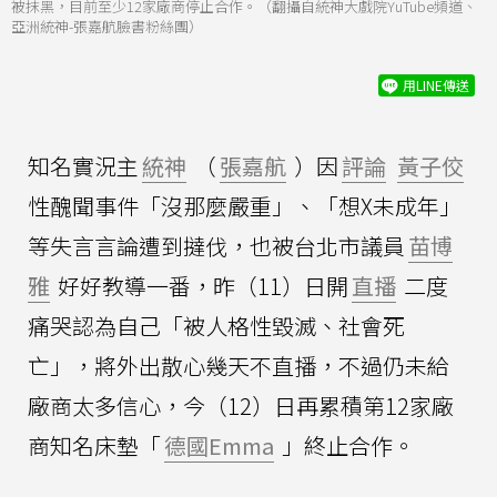
被抹黑，目前至少12家廠商停止合作。（翻攝自統神大戲院YuTube頻道、
亞洲統神-張嘉航臉書粉絲團）
用LINE傳送
知名實況主
統神
（
張嘉航
）因
評論
黃子佼
性醜聞事件「沒那麼嚴重」、「想X未成年」
等失言言論遭到撻伐，也被台北市議員
苗博
雅
好好教導一番，昨（11）日開
直播
二度
痛哭認為自己「被人格性毀滅、社會死
亡」，將外出散心幾天不直播，不過仍未給
廠商太多信心，今（12）日再累積第12家廠
商知名床墊「
德國Emma
」終止合作。