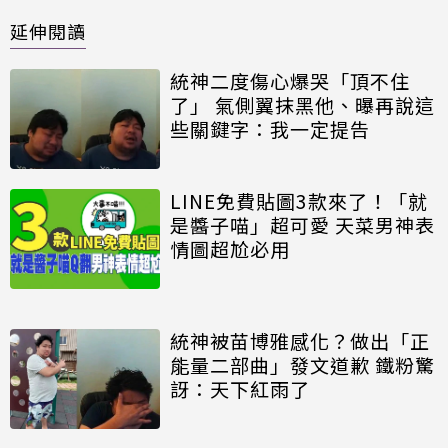
延伸閱讀
統神二度傷心爆哭「頂不住
了」 氣側翼抹黑他、曝再說這
些關鍵字：我一定提告
LINE免費貼圖3款來了！「就
是醬子喵」超可愛 天菜男神表
情圖超尬必用
統神被苗博雅感化？做出「正
能量二部曲」發文道歉 鐵粉驚
訝：天下紅雨了