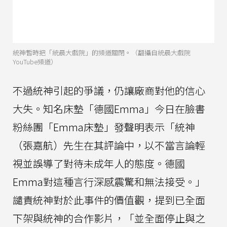
統神暫時把「統晨大戲院」的頻道關閉。（翻攝自統晨大戲院
YouTube頻道）
不過統神引起的爭議，仍讓廠商對他的信心
大失。知名床墊「德國Emma」今日在臉書
粉絲團「Emma床墊」發聲明表示「統神
（張嘉航）先生在其評論中，以不當言論輕
視並誤導了對待未成年人的態度。德國
Emma對這種言行深感震驚和無法接受。」
譴責統神對於此事件的價值觀，提到已全面
下架與統神的合作影片，「並全面停止與之