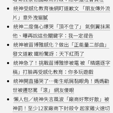
統神受感化教育後網盯道歉文 「朋友傳外流
片」意外洩貓膩
統神二度傷心爆哭「頂不住了」 氣側翼抹黑
他、曝再說這些關鍵字：我一定提告
統神被苗博雅感化？做出「正能量二部曲」
發文道歉 鐵粉驚訝：天下紅雨了
統神急了！挑戰苗博雅慘被電 被「精選逐字
稿」打臉再受感化教育：你多玩遊戲
統神開直播哭了…衛生紙屑黏眼角！媽媽勸
世被遷怒罵「滾」 網友傻眼
懶人包／統神失言風波「廠商好聚好散」被
神罰！至少12家廠商下封殺令 起家雞火速切