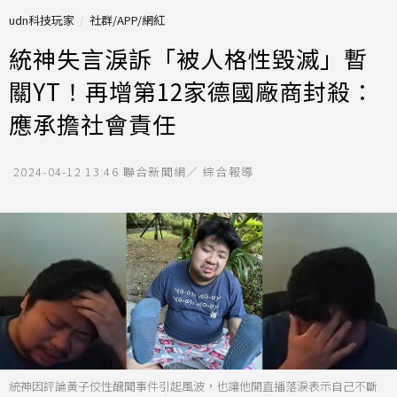
udn科技玩家
社群/APP/網紅
統神失言淚訴「被人格性毀滅」暫
關YT！再增第12家德國廠商封殺：
應承擔社會責任
2024-04-12 13:46
聯合新聞網／ 綜合報導
統神因評論黃子佼性醜聞事件引起風波，也讓他開直播落淚表示自己不斷