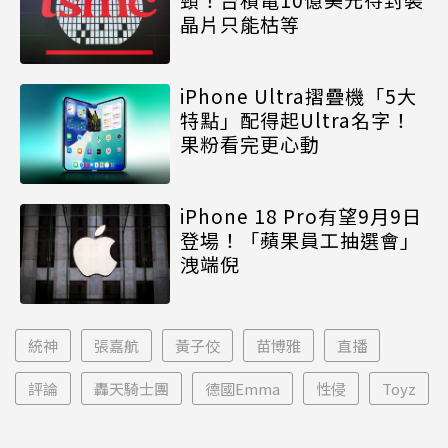
晶片只能枯等
iPhone Ultra摺疊機「5大
特點」配得起Ultra名字！
果粉看完更心動
iPhone 18 Pro有望9月9日
登場！「蘋果員工抽選會」
洩端倪
統神
張嘉航
黃子佼
苗博雅
直播
評論
轟天騎士團
德國Emma
性侵
Toyz