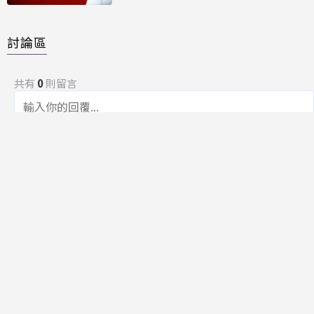
討論區
共有
0
則留言
規範
回覆
還沒有留言，成為第一個發言的人吧！