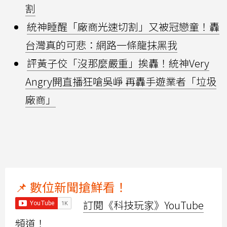
割
統神睡醒「廠商光速切割」又被冠戀童！轟
台灣真的可悲：網路一條龍抹黑我
評黃子佼「沒那麼嚴重」挨轟！統神Very
Angry開直播狂嗆吳崢 再轟手遊業者「垃圾
廠商」
📌 數位新聞搶鮮看！
訂閱《科技玩家》YouTube
頻道！