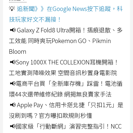
💡
追新聞》》在Google News按下追蹤，科
技玩家好文不漏接！
📢 Galaxy Z Fold8 Ultra開箱！摺痕退散、多
工效能 同時爽玩Pokemon GO、Pikmin
Bloom
📢Sony 1000X THE COLLEXION耳機開箱！
工地實測降噪效果 空間音訊秒置身電影院
📢電商平台買「全新庫存機」踩雷！電池循
環44次還帶維修紀錄 網揭無良賣家手法
📢 Apple Pay、信用卡搭北捷「只扣1元」是
沒刷到嗎？官方曝扣款規則秒懂
📢國家級「行動斷網」演習完整指引！NCC