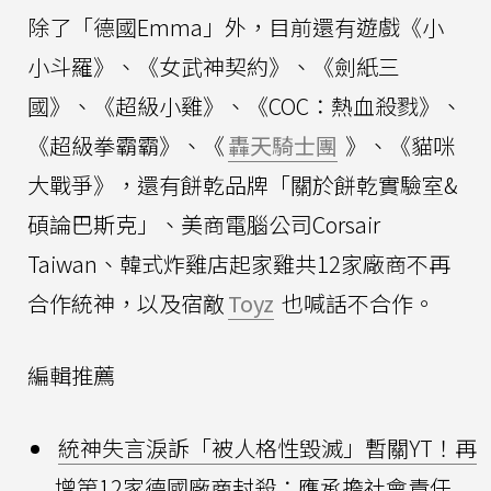
除了「德國Emma」外，目前還有遊戲《小
小斗羅》、《女武神契約》、《劍紙三
國》、《超級小雞》、《COC：熱血殺戮》、
《超級拳霸霸》、《
轟天騎士團
》、《貓咪
大戰爭》，還有餅乾品牌「關於餅乾實驗室&
碩論巴斯克」、美商電腦公司Corsair
Taiwan、韓式炸雞店起家雞共12家廠商不再
合作統神，以及宿敵
Toyz
也喊話不合作。
編輯推薦
統神失言淚訴「被人格性毀滅」暫關YT！再
增第12家德國廠商封殺：應承擔社會責任