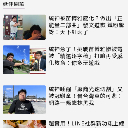
延伸閱讀
統神被苗博雅感化？做出「正
能量二部曲」發文道歉 鐵粉驚
訝：天下紅雨了
統神急了！挑戰苗博雅慘被電
被「精選逐字稿」打臉再受感
化教育：你多玩遊戲
統神睡醒「廠商光速切割」又
被冠戀童！轟台灣真的可悲：
網路一條龍抹黑我
超實用！LINE社群新功能上線