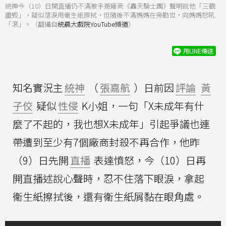
統神今（10）日開直播仍不滿被手遊廠商《轟天騎士團》聲明說他「三觀
盡毀」，疑似落淚用衛生紙擦拭，但隨後不滿媽媽在旁勸世，向媽媽怒吼
「滾」。（翻攝自
統晨大戲院YouTube頻道
）
用LINE傳送
知名實況主
統神
（
張嘉航
）日前因
評論
黃
子佼
疑似
性侵
K小姐，一句「X未成年有什
麼了不起的，我也想X未成年」引起爭議也連
帶遭到至少有7個廠商封殺不再合作，他昨
（9）日先開
直播
表達憤怒，今（10）日再
開直播述說心聲時，忍不住落下眼淚，拿起
衛生紙擦拭後，還有衛生紙屑黏在眼角處。