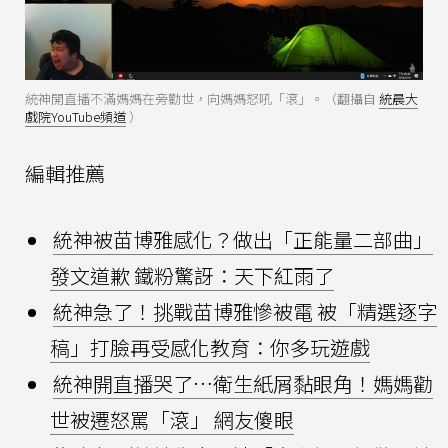
統神開直播不滿媽媽在旁勸世，向媽媽怒吼「滾」。（翻攝自
統晨大
戲院YouTube頻道
）
編輯推薦
統神被苗博雅感化？做出「正能量二部曲」
發文道歉 鐵粉驚訝：天下紅雨了
統神急了！挑戰苗博雅慘被電 被「精選逐字
稿」打臉再受感化教育：你多玩遊戲
統神開直播哭了…衛生紙屑黏眼角！媽媽勸
世被遷怒罵「滾」 網友傻眼