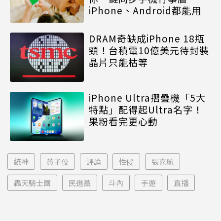
iPhone、Android都能用
DRAM奇缺成iPhone 18瓶
頸！台積電10億美元待封裝
晶片只能枯等
iPhone Ultra摺疊機「5大
特點」配得起Ultra名字！
果粉看完更心動
統神
黃子佼
評論
性侵
張嘉航
轟天騎士團
民進黨
斗內
手遊
直播