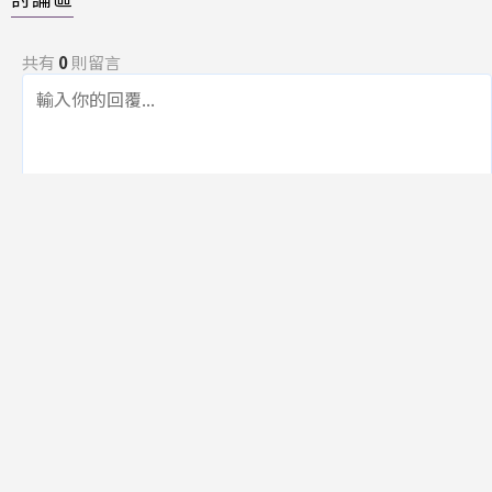
共有
0
則留言
規範
回覆
還沒有留言，成為第一個發言的人吧！