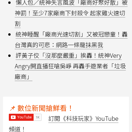
懶人包／統神失言風波「廠商好聚好散」被
神罰！至少7家廠商下封殺令 起家雞火速切
割
統神睡醒「廠商光速切割」又被冠戀童！轟
台灣真的可悲：網路一條龍抹黑我
評黃子佼「沒那麼嚴重」挨轟！統神Very
Angry開直播狂嗆吳崢 再轟手遊業者「垃圾
廠商」
📌 數位新聞搶鮮看！
訂閱《科技玩家》YouTube
頻道！