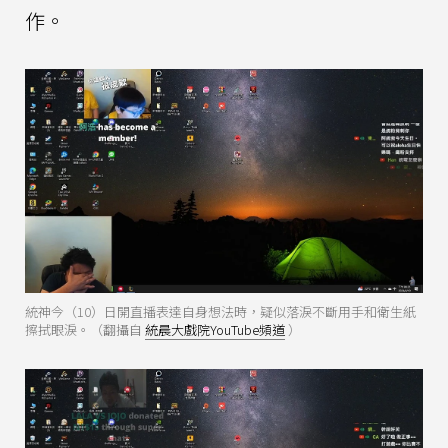
作。
統神今（10）日開直播表達自身想法時，疑似落淚不斷用手和衛生紙
擦拭眼淚。（翻攝自
統晨大戲院YouTube頻道
）