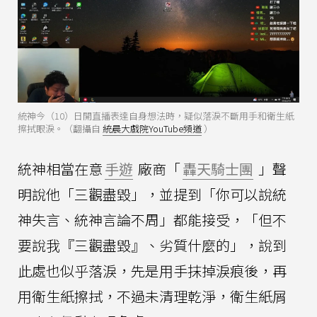
統神今（10）日開直播表達自身想法時，疑似落淚不斷用手和衛生紙
擦拭眼淚。（翻攝自
統晨大戲院YouTube頻道
）
統神相當在意
手遊
廠商「
轟天騎士團
」聲
明說他「三觀盡毀」，並提到「你可以說統
神失言、統神言論不周」都能接受，「但不
要說我『三觀盡毀』、劣質什麼的」，說到
此處也似乎落淚，先是用手抹掉淚痕後，再
用衛生紙擦拭，不過未清理乾淨，衛生紙屑