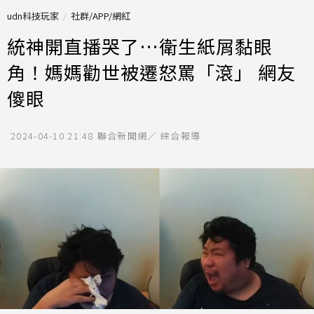
udn科技玩家
社群/APP/網紅
統神開直播哭了…衛生紙屑黏眼
角！媽媽勸世被遷怒罵「滾」 網友
傻眼
2024-04-10 21:48
聯合新聞網／ 綜合報導