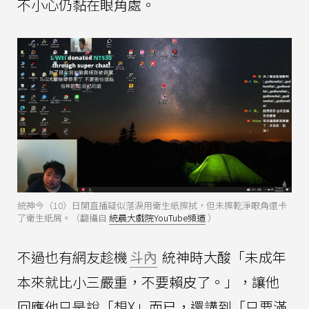
不小心仍黏在眼角處。
統神今（10）日開直播疑似落淚用衛生紙擦拭，但未擦乾淨眼角還卡
了衛生紙屑。（翻攝自
統晨大戲院YouTube頻道
）
不過也有網友趁機
斗內
統神時大酸「未成年
本來就比小三嚴重，不要賴皮了。」，讓他
回應他只是說「想X」而已，還講到「只要滿