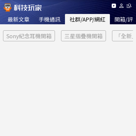
最新文章
手機通訊
社群/APP/網紅
開箱/評
Sony紀念耳機開箱
三星摺疊機開箱
「全新