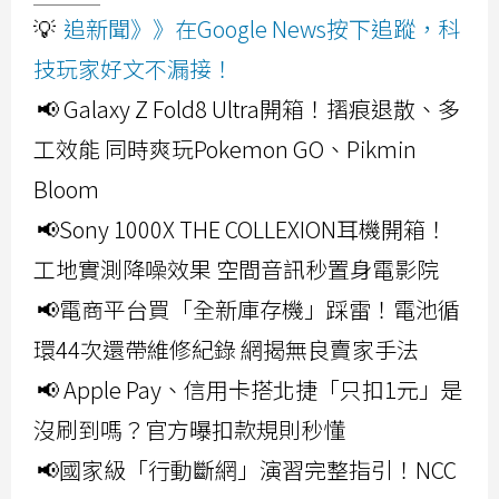
💡
追新聞》》在Google News按下追蹤，科
技玩家好文不漏接！
📢 Galaxy Z Fold8 Ultra開箱！摺痕退散、多
工效能 同時爽玩Pokemon GO、Pikmin
Bloom
📢Sony 1000X THE COLLEXION耳機開箱！
工地實測降噪效果 空間音訊秒置身電影院
📢電商平台買「全新庫存機」踩雷！電池循
環44次還帶維修紀錄 網揭無良賣家手法
📢 Apple Pay、信用卡搭北捷「只扣1元」是
沒刷到嗎？官方曝扣款規則秒懂
📢國家級「行動斷網」演習完整指引！NCC