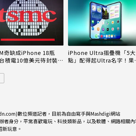
M奇缺成iPhone 18瓶
iPhone Ultra摺疊機「5
台積電10億美元待封裝晶
點」配得起Ultra名字！果
能枯等
看完更心動
dn.com)數位頻道記者，目前為自由寫手與Mashdigi網站
.com)創辦者身分，平常喜歡電玩、科技類新品，以及軟體、網路相關
紹新玩意。