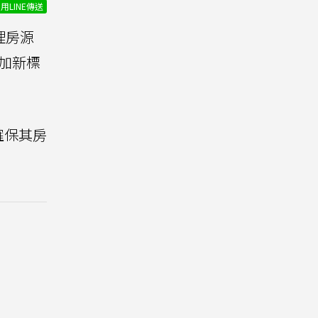
用LINE傳送
理房源
增加新標
確保其房