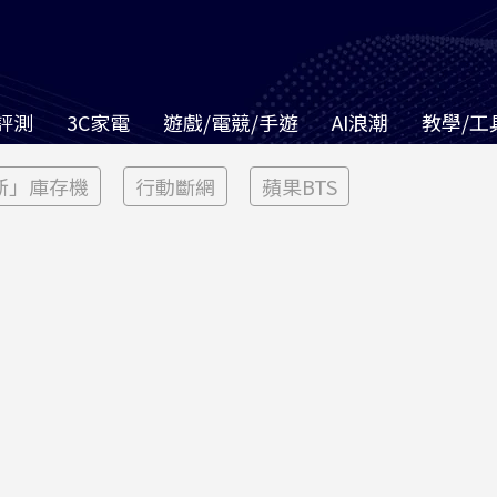
評測
3C家電
遊戲/電競/手遊
AI浪潮
教學/工
新」庫存機
行動斷網
蘋果BTS