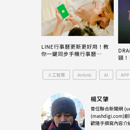
LINE行事曆更新更好用！教
DRA
你一鍵同步手機行事曆
頸！
iPhone、Android都能用
片只
人工智慧
Airbnb
AI
APP
楊又肇
曾任聯合新聞網 (u
(mashdigi
歡隨手撰寫內容介