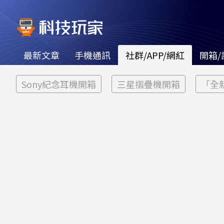
最新文章
手機通訊
社群/APP/網紅
開箱/
Sony紀念耳機開箱
三星摺疊機開箱
「全