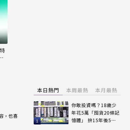
大特
粉
本日熱門
本周最熱
本月最熱
你敢投資嗎？18歲少
年花5萬「囤貨20條記
內容，也喜
憶體」 拚15年後5倍
賣出