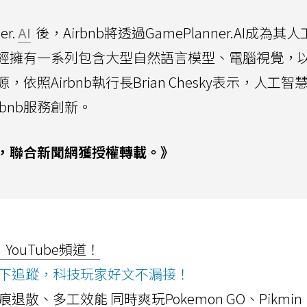
r.
AI
後，Airbnb將透過GamePlanner.AI成為其
b已經擁有一系列包含大型自然語言模型、電腦視覺，
照Airbnb執行長Brian Chesky表示，人工智
bnb服務創新。
，聯合新聞網獲授權轉載。》
ouTube頻道！
ws按下追蹤，科技玩家好文不漏接！
a開箱！摺痕退散、多工效能 同時爽玩Pokemon GO、Pikmin