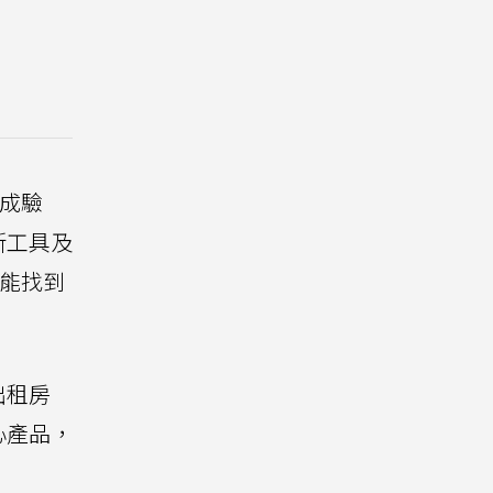
完成驗
新工具及
者能找到
出租房
心產品，