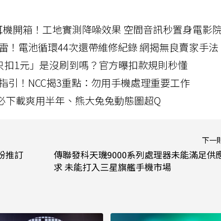
LLEXION耳機開箱！工地實測降噪效果 空間音訊秒置身電影
雷！電池循環44次還帶維修紀錄 網揭無良賣家手法
北捷「只扣1元」是沒刷到嗎？官方曝扣款規則秒懂
指引！NCC揭3重點：勿用手機處理重要工作
」字必下載爽用半年、熊大兔兔動態圖超Q
下一
盼推訂
傳聯發科天璣9000系列處理器未能滿足供
求 未能打入三星旗艦手機市場