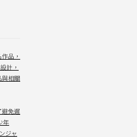
名作品，
色設計，
品與相關
了避免遲
少年
ンジャ