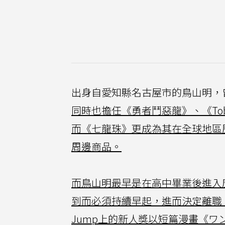
出身自愛知縣名古屋市的鳥山明，
同時也擔任《勇者鬥惡龍》、《Tob
而《七龍珠》更成為其在全球地區
周邊商品。
而鳥山明最早是在高中畢業後進入
到而必須持續早起，進而決定離職，
Jump上的新人獎以短篇漫畫《