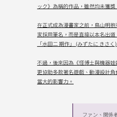
ック》為稱的作品，雖然均未獲獎
在正式成為漫畫家之前，鳥山明抱
家採用筆名，而是直接以本名出道
「水田二 期作」 (みずたに きさく
不過，後來因為《怪博士與機器娃
更協助多款著名遊戲、動漫設計角
當大的影響力。
ファン、関係