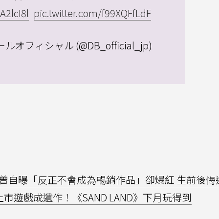
eA2lcI8l
pic.twitter.com/f99XQFfLdF
オフィシャル (@DB_official_jp)
曾自曝「反正不會成為暢銷作品」卻爆紅 生前後悔
市遊戲成遺作！《SAND LAND》下月玩得到