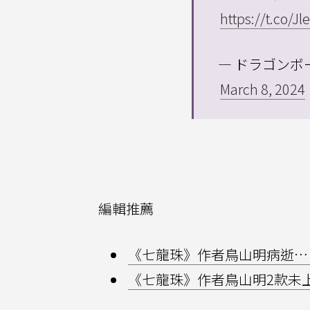
https://t.co/Jl
— ドラゴンボール
March 8, 2024
編輯推薦
《七龍珠》作者鳥山明病逝…
《七龍珠》作者鳥山明2款未上