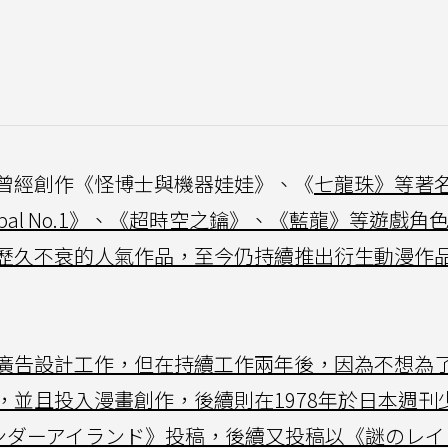
曾經創作《怪博士與機器娃娃》、《
七龍珠》等著
al No.1》、《超時空之鑰》、《藍龍》等遊戲角
歷久不衰的人氣作品，至今仍持續推出衍生動漫作
廣告設計工作，但在持續工作兩年後，因為不想為
並且投入漫畫創作，後續則在1978年於日本週刊
ワンダーアイランド》投稿，後續又投稿以《謎のレイ