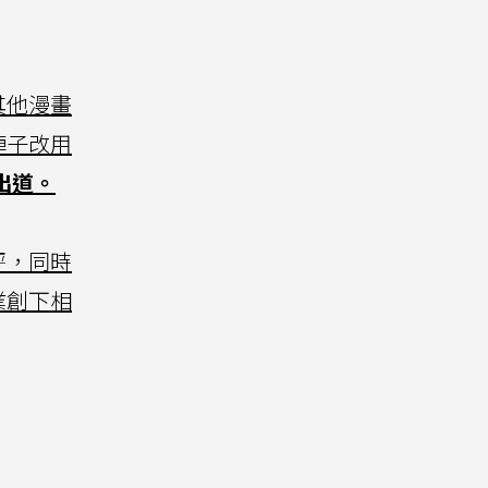
其他漫畫
陣子改用
出道。
評，同時
業創下相