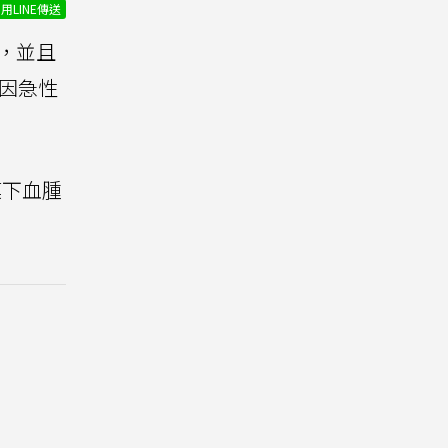
用LINE傳送
，並且
日因急性
膜下血腫