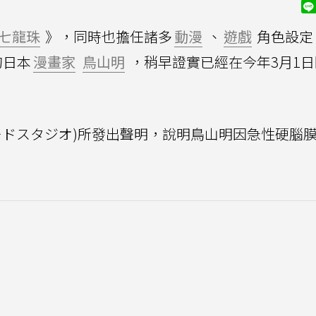
七龍珠
》，同時也擔任諸多
動漫
、
遊戲
角色設定
的日本
漫畫家
鳥山明
，稍早證實已經在今年3月1
o (バードスタジオ)所發出聲明，說明鳥山明因急性硬腦