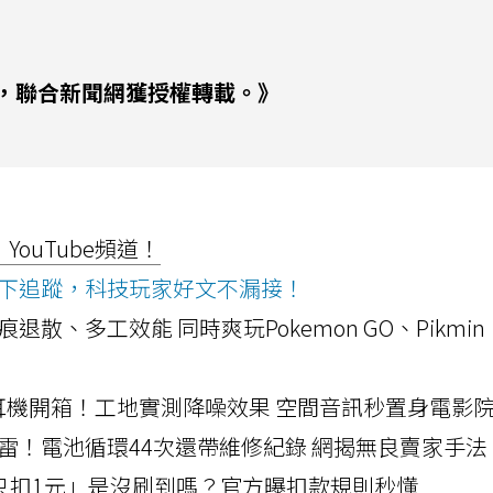
，聯合新聞網獲授權轉載。》
ouTube頻道！
ws按下追蹤，科技玩家好文不漏接！
a開箱！摺痕退散、多工效能 同時爽玩Pokemon GO、Pikmin
LLEXION耳機開箱！工地實測降噪效果 空間音訊秒置身電影
雷！電池循環44次還帶維修紀錄 網揭無良賣家手法
北捷「只扣1元」是沒刷到嗎？官方曝扣款規則秒懂