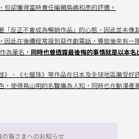
，但卻獲得當時責任編輯鳥嶋和彥的評價。
著「反正不會成為暢銷作品」的心態，因此並未像
，因此在後續經常接到惡作劇電話，導致後來有一
)作為筆名，
同時也曾透露最後悔的事情就是以本名
娃》、《七龍珠》等作品在日本及全球地區廣受好
色，使得鳥山明的名聲廣為人知，同時也在動漫產
者の皆さまへのお知らせ