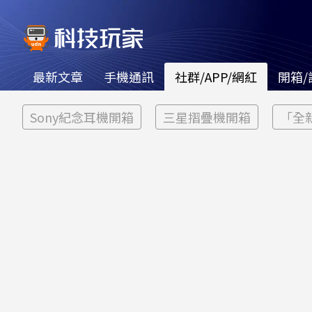
最新文章
手機通訊
社群/APP/網紅
開箱/
Sony紀念耳機開箱
三星摺疊機開箱
「全