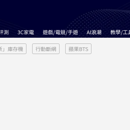
評測
3C家電
遊戲/電競/手遊
AI浪潮
教學/工
新」庫存機
行動斷網
蘋果BTS