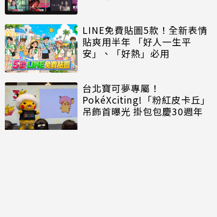
LINE免費貼圖5款！全新表情
貼爽用半年 「好人一生平
安」、「好熱」必用
台北寶可夢專屬！
PokéXciting!「粉紅皮卡丘」
吊飾首曝光 掛包包慶30週年
討論區
共有
0
則留言