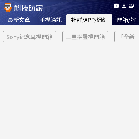
最新文章
手機通訊
社群/APP/網紅
開箱/評
Sony紀念耳機開箱
三星摺疊機開箱
「全新