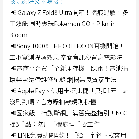
技玩家好文不漏接！
📢 Galaxy Z Fold8 Ultra開箱！摺痕退散、多
工效能 同時爽玩Pokemon GO、Pikmin
Bloom
📢Sony 1000X THE COLLEXION耳機開箱！
工地實測降噪效果 空間音訊秒置身電影院
📢電商平台買「全新庫存機」踩雷！電池循
環44次還帶維修紀錄 網揭無良賣家手法
📢 Apple Pay、信用卡搭北捷「只扣1元」是
沒刷到嗎？官方曝扣款規則秒懂
📢國家級「行動斷網」演習完整指引！NCC
揭3重點：勿用手機處理重要工作
📢 LINE免費貼圖4款！「蛤」字必下載爽用