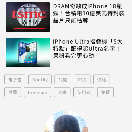
DRAM奇缺成iPhone 18瓶
頸！台積電10億美元待封裝
晶片只能枯等
iPhone Ultra摺疊機「5大
特點」配得起Ultra名字！
果粉看完更心動
電子書
Spotify
訂閱
串流
價格
付費
Premium
音樂
使用者
免費