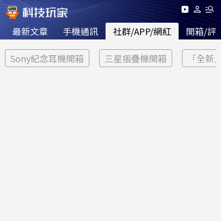
最新文章
手機通訊
社群/APP/網紅
開箱/評
Sony紀念耳機開箱
三星摺疊機開箱
「全新