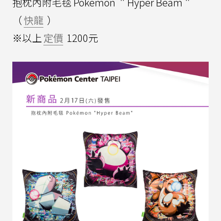
抱枕內附毛毯 Pokémon ＂Hyper Beam＂
（
快龍
）
※以上
定價
1200元