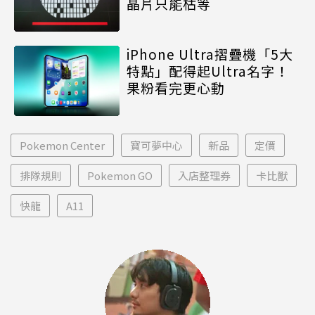
晶片只能枯等
iPhone Ultra摺疊機「5大
特點」配得起Ultra名字！
果粉看完更心動
Pokemon Center
寶可夢中心
新品
定價
排隊規則
Pokemon GO
入店整理券
卡比獸
快龍
A11