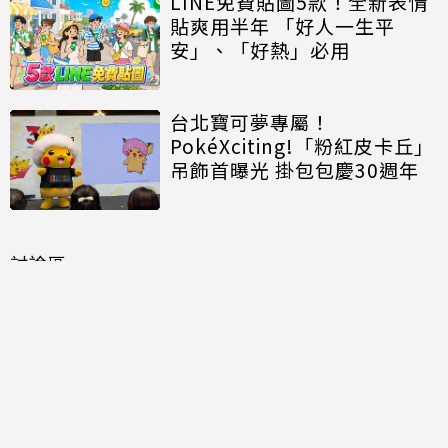
LINE免費貼圖5款！全新表情
貼爽用半年 「好人一生平
安」、「好熱」必用
台北寶可夢專屬！
PokéXciting!「粉紅皮卡丘」
吊飾首曝光 掛包包慶30週年
討論區
共有
0
則留言