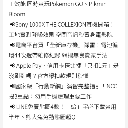
工效能 同時爽玩Pokemon GO、Pikmin
Bloom
📢Sony 1000X THE COLLEXION耳機開箱！
工地實測降噪效果 空間音訊秒置身電影院
📢電商平台買「全新庫存機」踩雷！電池循
環44次還帶維修紀錄 網揭無良賣家手法
📢 Apple Pay、信用卡搭北捷「只扣1元」是
沒刷到嗎？官方曝扣款規則秒懂
📢國家級「行動斷網」演習完整指引！NCC
揭3重點：勿用手機處理重要工作
📢 LINE免費貼圖4款！「蛤」字必下載爽用
半年、熊大兔兔動態圖超Q