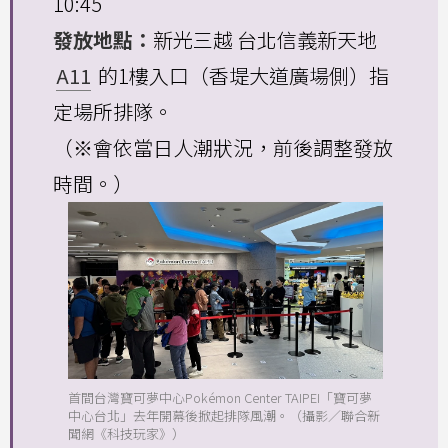
10:45
發放地點：
新光三越 台北信義新天地
A11
的1樓入口（香堤大道廣場側）指
定場所排隊。
（※會依當日人潮狀況，前後調整發放
時間。）
首間台灣寶可夢中心Pokémon Center TAIPEI「寶可夢
中心台北」去年開幕後掀起排隊風潮。（攝影／聯合新
聞網《科技玩家》）