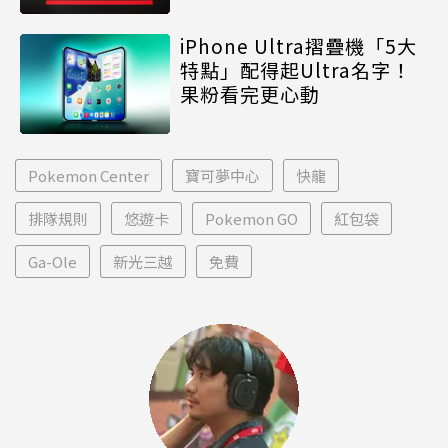
iPhone Ultra摺疊機「5大
特點」配得起Ultra名字！
果粉看完更心動
Pokemon Center
寶可夢中心
快龍
排隊規則
悠遊卡
Pokemon GO
紅包袋
Ga-Ole
新光三越
免費