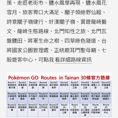
策、走逛老街市、鹽水風華再現、鹽水風花
雪月、旅客胃口大滿足、關子領綠野仙蹤、
詩意關子嶺健行、好漢關子嶺、賞遊龍崎藝
文、龍崎生態路線、北門知性之旅、北門瓦
盤鹽田、將軍生命之樹、四草綠色隧道、台
將國家公園管理處、正統鹿耳門聖母廟、七
股遊客中心，可點我
看詳細路線資訊