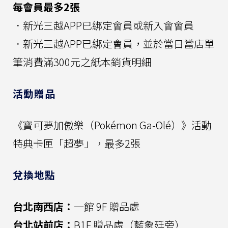
每會員最多2張
．新光三越APP已綁定會員或新入會會員
．新光三越APP已綁定會員，並於當日當店單
筆消費滿300元之紙本銷貨明細
活動贈品
《寶可夢加傲樂（Pokémon Ga-Olé）》活動
特典卡匣「超夢」，最多2張
兌換地點
台北南西店：
一館 9F 贈品處
台北站前店：
B1F 贈品處（藍象廷旁）