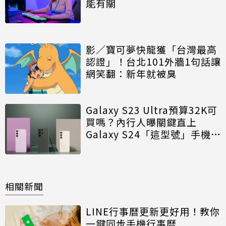
能有關
影／寶可夢快龍獲「台灣最高
認證」！台北101外牆1句話讓
網笑翻：新年就被臭
Galaxy S23 Ultra預算32K可
買嗎？內行人曝關鍵直上
Galaxy S24「這型號」手機高
CP
相關新聞
LINE行事曆更新更好用！教你
一鍵同步手機行事曆