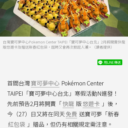
台灣寶可夢中心Pokemon Center TAIPEI「寶可夢中心台北」2月將開賣快龍
版悠遊卡及贈送新春紅包袋，屆時又會再次掀起人潮。（讀者提供）
用LINE傳送
首間台灣
寶可夢中心
Pokémon Center
TAIPEI「寶可夢中心台北」寒假活動N連發！
先前預告2月將開賣「
快龍
版
悠遊卡
」後，
今（27）日又將在同天
免費
送寶可夢「新春
紅包袋
」贈品，但仍有相關規定需注意。