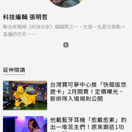
科技編輯 張明哲
聯合新聞網《科技玩家》編輯群之一，也是一名愛玩電動＋
直播的宅宅～。
延伸閱讀
台灣寶可夢中心推「快龍版悠
遊卡」2月開賣！定價曝光、
新排隊入場規則公開
他戴藍牙耳機「愈戴愈累」釣
出一堆苦主們！原來跟這1功