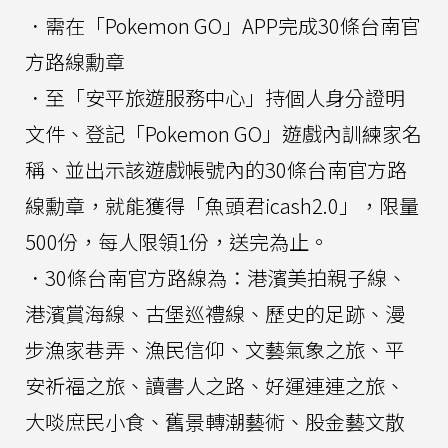
．需在「Pokemon GO」APP完成30條台南官
方路線勳章
．至「安平旅遊服務中心」持個人身分證明
文件、登記「Pokemon GO」遊戲內訓練家名
稱、並出示該遊戲帳號內的30條台南官方路
線勳章，就能獲得「魚頭君icash2.0」，限量
500份，每人限領1份，送完為止。
．30條台南官方路線為：港濱美拍親子線、
港濱賞海線、古堡巡禮線、歷史的足跡、漫
步漁家巷弄、漁民信仰、文藝氣象之旅、平
安祈福之旅、讀書人之路、好運連連之旅、
大啖庶民小食、舊景轉潮藝術、股金藝文散