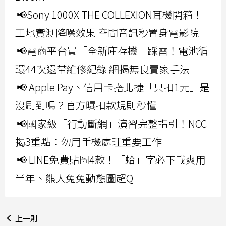
📢Sony 1000X THE COLLEXION耳機開箱！
工地實測降噪效果 空間音訊秒置身電影院
📢電商平台買「全新庫存機」踩雷！電池循
環44次還帶維修紀錄 網揭無良賣家手法
📢 Apple Pay、信用卡搭北捷「只扣1元」是
沒刷到嗎？官方曝扣款規則秒懂
📢國家級「行動斷網」演習完整指引！NCC
揭3重點：勿用手機處理重要工作
📢 LINE免費貼圖4款！「蛤」字必下載爽用
半年、熊大兔兔動態圖超Q
上一則