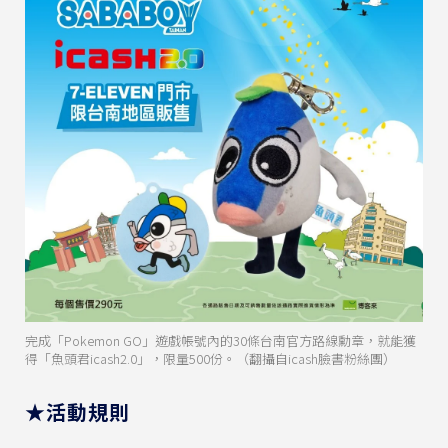
完成「Pokemon GO」遊戲帳號內的30條台南官方路線勳章，就能獲
得「魚頭君icash2.0」，限量500份。（翻攝自icash臉書粉絲團）
★活動規則