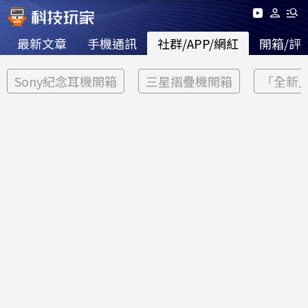
最新文章
手機通訊
社群/APP/網紅
開箱/評
Sony紀念耳機開箱
三星摺疊機開箱
「全新