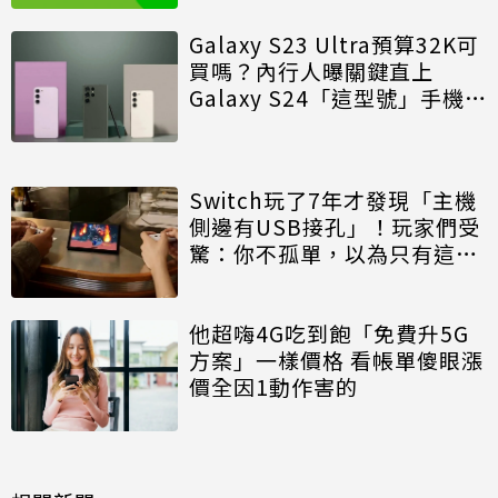
Galaxy S23 Ultra預算32K可
買嗎？內行人曝關鍵直上
Galaxy S24「這型號」手機高
CP
Switch玩了7年才發現「主機
側邊有USB接孔」！玩家們受
驚：你不孤單，以為只有這一
處
他超嗨4G吃到飽「免費升5G
方案」一樣價格 看帳單傻眼漲
價全因1動作害的