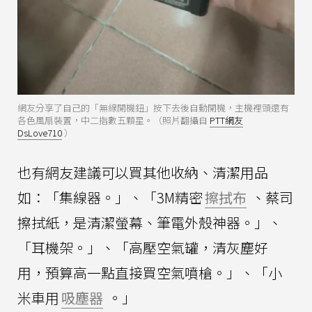
網友分享了自己的「無線開機鈕」按下去後自動開機，主機裡頭還有
各色風扇裝置，中二指數五顆星。（照片翻攝自
PTT網友
DsLove710
）
也有網友建議可以買其他收納、清潔用品
如：「集線器。」、「3M精密
擦拭布
、蔡司
擦拭紙，是清潔螢幕、筆電外殼神器。」、
「耳機架。」、「高壓空氣罐，清灰塵好
用，預算高一點直接買空氣噴槍。」、「小
米車用
吸塵器
。」