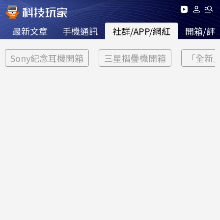
最新文章
手機通訊
社群/APP/網紅
開箱/評
Sony紀念耳機開箱
三星摺疊機開箱
「全新