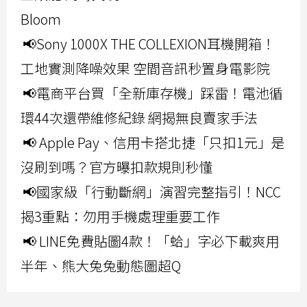
Bloom
📢Sony 1000X THE COLLEXION耳機開箱！
工地實測降噪效果 空間音訊秒置身電影院
📢電商平台買「全新庫存機」踩雷！電池循
環44次還帶維修紀錄 網揭無良賣家手法
📢 Apple Pay、信用卡搭北捷「只扣1元」是
沒刷到嗎？官方曝扣款規則秒懂
📢國家級「行動斷網」演習完整指引！NCC
揭3重點：勿用手機處理重要工作
📢 LINE免費貼圖4款！「蛤」字必下載爽用
半年、熊大兔兔動態圖超Q