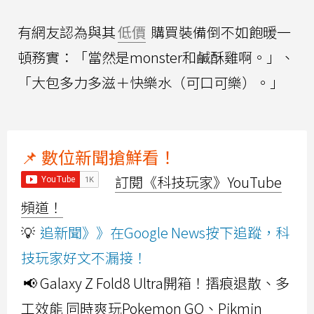
有網友認為與其
低價
購買裝備倒不如飽暖一
頓務實：「當然是monster和鹹酥雞啊。」、
「大包多力多滋＋快樂水（可口可樂）。」
📌 數位新聞搶鮮看！
訂閱《科技玩家》YouTube
頻道！
💡
追新聞》》在Google News按下追蹤，科
技玩家好文不漏接！
📢 Galaxy Z Fold8 Ultra開箱！摺痕退散、多
工效能 同時爽玩Pokemon GO、Pikmin