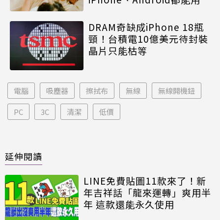
DRAM奇缺成iPhone 18瓶
頸！台積電10億美元待封裝
晶片只能枯等
電腦
吸塵器
擦拭布
無線
無線開機鈕
PC
3C
清潔
低價
延伸閱讀
LINE免費貼圖11款來了！新
年吉祥話「龍來運轉」爽用半
年 這款還能永久使用