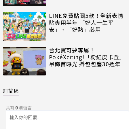
LINE免費貼圖5款！全新表情
貼爽用半年 「好人一生平
安」、「好熱」必用
台北寶可夢專屬！
PokéXciting!「粉紅皮卡丘」
吊飾首曝光 掛包包慶30週年
討論區
共有
0
則留言