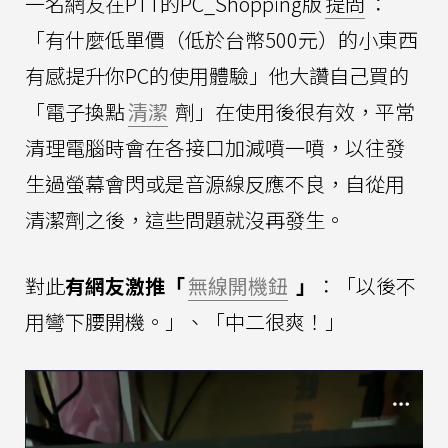
一名網友在PTT的PC_Shopping版
提問
：
「有什麼低單價（低於台幣500元）的小東西
有感提升你PC的使用體驗」他大讚自己買的
「電子換點
清潔
劑」在使用後很有效，平常
清理電腦時會在各接口加減噴一噴，以往發
生過螢幕會閃或是音源線反應不良，自從用
清潔劑之後，這些問題就沒再發生。
對此
有網友激推「
無線開機鈕
」
：「以後不
用彎下腰開機。」、「中二很爽！」