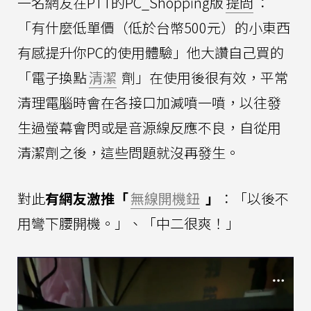
一名網友在PTT的PC_Shopping版
提問
：
「有什麼低單價（低於台幣500元）的小東西
有感提升你PC的使用體驗」他大讚自己買的
「電子換點
清潔
劑」在使用後很有效，平常
清理電腦時會在各接口加減噴一噴，以往發
生過螢幕會閃或是音源線反應不良，自從用
清潔劑之後，這些問題就沒再發生。
對此
有網友激推「
無線開機鈕
」
：「以後不
用彎下腰開機。」、「中二很爽！」