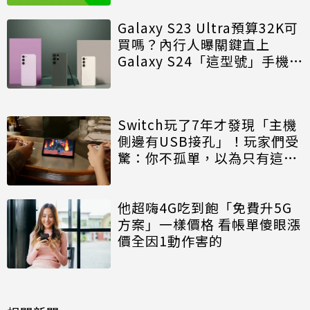
Galaxy S23 Ultra預算32K可
買嗎？內行人曝關鍵直上
Galaxy S24「這型號」手機高
CP
Switch玩了7年才發現「主機
側邊有USB接孔」！玩家們受
驚：你不孤單，以為只有這一
處
他超嗨4G吃到飽「免費升5G
方案」一樣價格 看帳單傻眼漲
價全因1動作害的