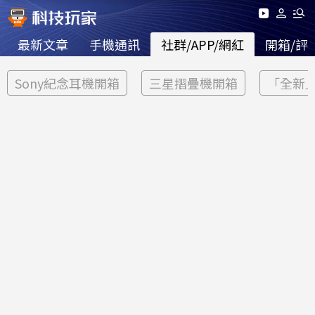
最新文章
手機通訊
社群/APP/網紅
開箱/評
Sony紀念耳機開箱
三星摺疊機開箱
「全新