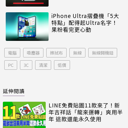
iPhone Ultra摺疊機「5大
特點」配得起Ultra名字！
果粉看完更心動
電腦
吸塵器
擦拭布
無線
無線開機鈕
PC
3C
清潔
低價
延伸閱讀
LINE免費貼圖11款來了！新
年吉祥話「龍來運轉」爽用半
年 這款還能永久使用