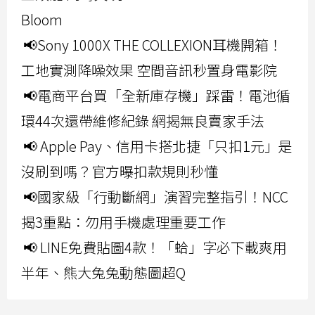
Bloom
📢Sony 1000X THE COLLEXION耳機開箱！
工地實測降噪效果 空間音訊秒置身電影院
📢電商平台買「全新庫存機」踩雷！電池循
環44次還帶維修紀錄 網揭無良賣家手法
📢 Apple Pay、信用卡搭北捷「只扣1元」是
沒刷到嗎？官方曝扣款規則秒懂
📢國家級「行動斷網」演習完整指引！NCC
揭3重點：勿用手機處理重要工作
📢 LINE免費貼圖4款！「蛤」字必下載爽用
半年、熊大兔兔動態圖超Q