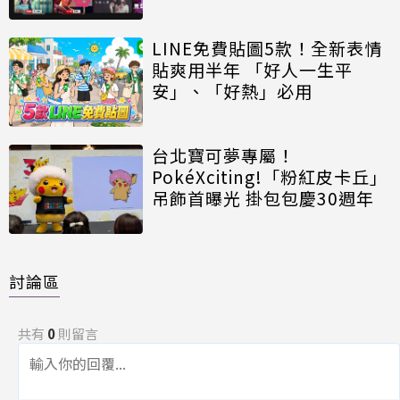
LINE免費貼圖5款！全新表情
貼爽用半年 「好人一生平
安」、「好熱」必用
台北寶可夢專屬！
PokéXciting!「粉紅皮卡丘」
吊飾首曝光 掛包包慶30週年
討論區
共有
0
則留言