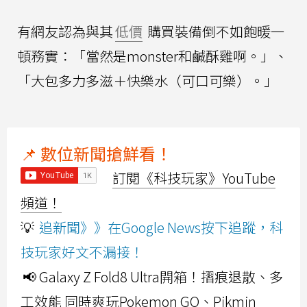
有網友認為與其
低價
購買裝備倒不如飽暖一
頓務實：「當然是monster和鹹酥雞啊。」、
「大包多力多滋＋快樂水（可口可樂）。」
📌 數位新聞搶鮮看！
訂閱《科技玩家》YouTube
頻道！
💡
追新聞》》在Google News按下追蹤，科
技玩家好文不漏接！
📢 Galaxy Z Fold8 Ultra開箱！摺痕退散、多
工效能 同時爽玩Pokemon GO、Pikmin