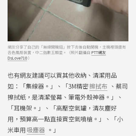
網友分享了自己的「無線開機鈕」按下去後自動開機，主機裡頭還有
各色風扇裝置，中二指數五顆星。（照片翻攝自
PTT網友
DsLove710
）
也有網友建議可以買其他收納、清潔用品
如：「集線器。」、「3M精密
擦拭布
、蔡司
擦拭紙，是清潔螢幕、筆電外殼神器。」、
「耳機架。」、「高壓空氣罐，清灰塵好
用，預算高一點直接買空氣噴槍。」、「小
米車用
吸塵器
。」