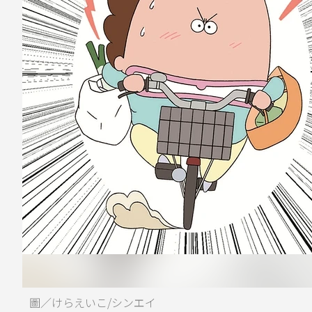
圖／けらえいこ/シンエイ