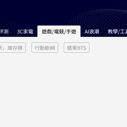
評測
3C家電
遊戲/電競/手遊
AI浪潮
教學/工
新」庫存機
行動斷網
蘋果BTS