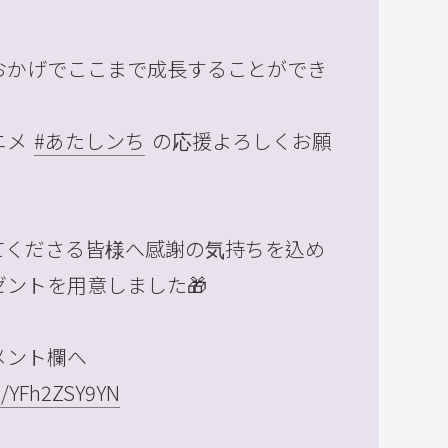
おかげでここまで成長することができ
ニメ
#あたしンち
の応援よろしくお願
てくださる皆様へ感謝の気持ちを込め
ントを用意しました🎁
メント欄へ
om/YFh2ZSY9YN