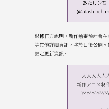
— あたしンち【
(@atashinchim
根據官方說明，新作動畫預計會在剛突
等其他詳細資訊，將於日後公開。
鎖定更新資訊。
＿人人人人人
新作アニメ制作
￣Y^Y^Y^Y^Y^