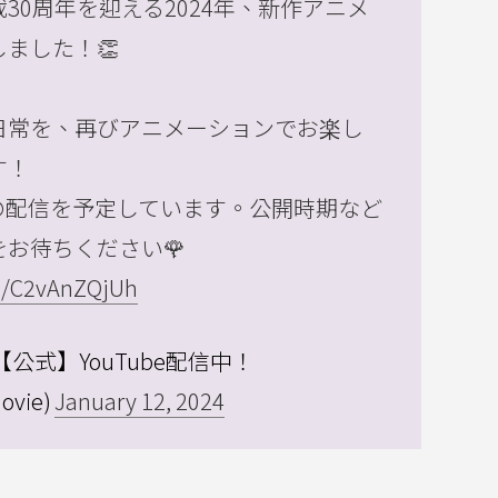
30周年を迎える2024年、新作アニメ
ました！👏
日常を、再びアニメーションでお楽し
す！
等での配信を予定しています。公開時期など
お待ちください🌹
om/C2vAnZQjUh
公式】YouTube配信中！
ovie)
January 12, 2024