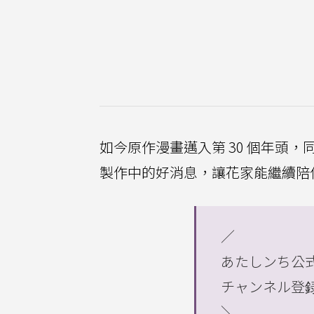
如今原作漫畫邁入第 30 個年頭，同時
製作中的好消息，讓花家能繼續陪
／
あたしンち公式Y
チャンネル登録
＼