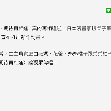
期待再相逢...真的再相逢啦！日本漫畫家螻榮子
官方宣布推出新作動畫。
常，由主角家庭由花媽、花爸、姊姊橘子跟弟弟柚
期待再相逢〉讓觀眾傳唱。