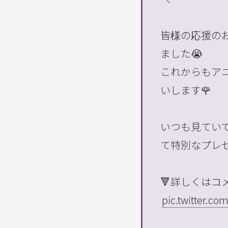
皆様の応援の
ました😭
これからもア
いします🌹
いつも見てい
て特別なプレゼ
🔻詳しくはコ
pic.twitter.c