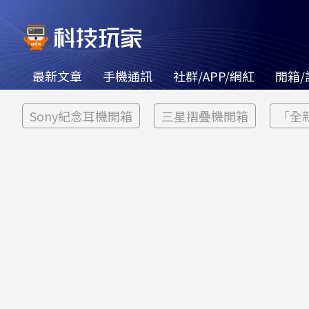
最新文章
手機通訊
社群/APP/網紅
開箱/
Sony紀念耳機開箱
三星摺疊機開箱
「全