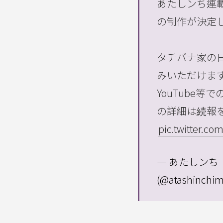
あたしンち連載
の制作が決定し
タチバナ家の
みいただけま
YouTube
の詳細は続報を
pic.twitter.c
— あたしンち【
(@atashinchim