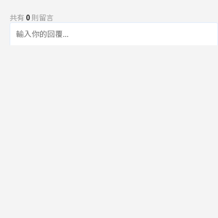
共有
0
則留言
規範
回覆
還沒有留言，成為第一個發言的人吧！