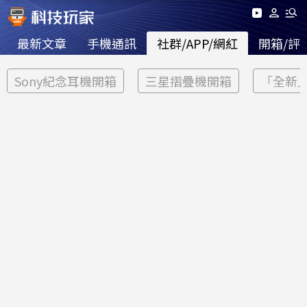
最新文章
手機通訊
社群/APP/網紅
開箱/評
Sony紀念耳機開箱
三星摺疊機開箱
「全新