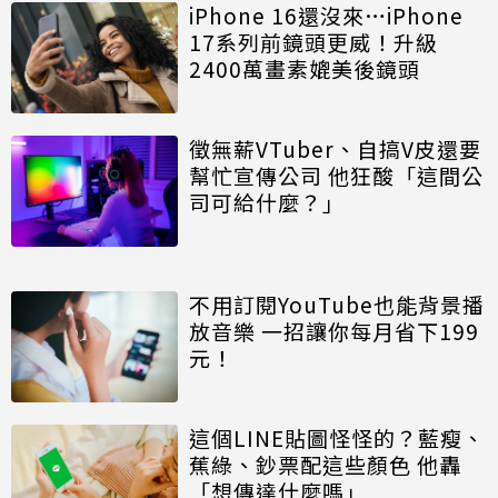
iPhone 16還沒來…iPhone
17系列前鏡頭更威！升級
2400萬畫素媲美後鏡頭
徵無薪VTuber、自搞V皮還要
幫忙宣傳公司 他狂酸「這間公
司可給什麼？」
不用訂閱YouTube也能背景播
放音樂 一招讓你每月省下199
元！
這個LINE貼圖怪怪的？藍瘦、
蕉綠、鈔票配這些顏色 他轟
「想傳達什麼嗎」