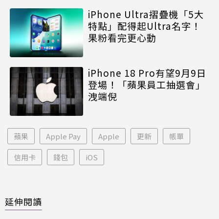
iPhone Ultra摺疊機「5大
特點」配得起Ultra名字！
果粉看完更心動
iPhone 18 Pro有望9月9日
登場！「蘋果員工抽選會」
洩端倪
蘋果
Apple Pay
Apple
更新
帳單
信用卡
錢包
iOS
延伸閱讀