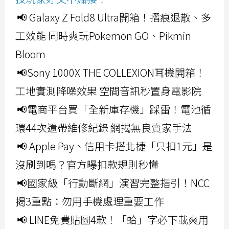
📢 Galaxy Z Fold8 Ultra開箱！摺痕退散、多
工效能 同時爽玩Pokemon GO、Pikmin
Bloom
📢Sony 1000X THE COLLEXION耳機開箱！
工地實測降噪效果 空間音訊秒置身電影院
📢電商平台買「全新庫存機」踩雷！電池循
環44次還帶維修紀錄 網揭無良賣家手法
📢 Apple Pay、信用卡搭北捷「只扣1元」是
沒刷到嗎？官方曝扣款規則秒懂
📢國家級「行動斷網」演習完整指引！NCC
揭3重點：勿用手機處理重要工作
📢 LINE免費貼圖4款！「蛤」字必下載爽用