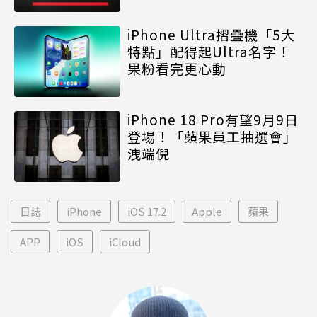
iPhone Ultra摺疊機「5大
特點」配得起Ultra名字！
果粉看完更心動
iPhone 18 Pro有望9月9日
登場！「蘋果員工抽選會」
洩端倪
日誌
iPhone
iOS 17.2
Apple
蘋果
APP
iOS
iCloud