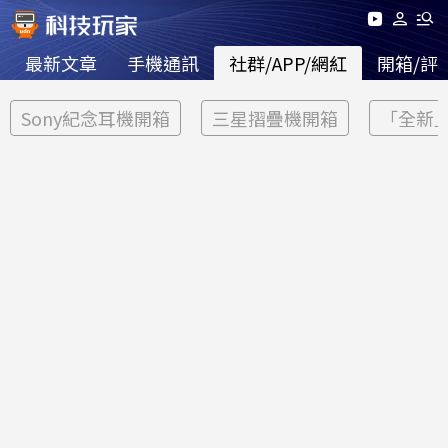
最新文章
手機通訊
社群/APP/網紅
開箱/評
Sony紀念耳機開箱
三星摺疊機開箱
「全新