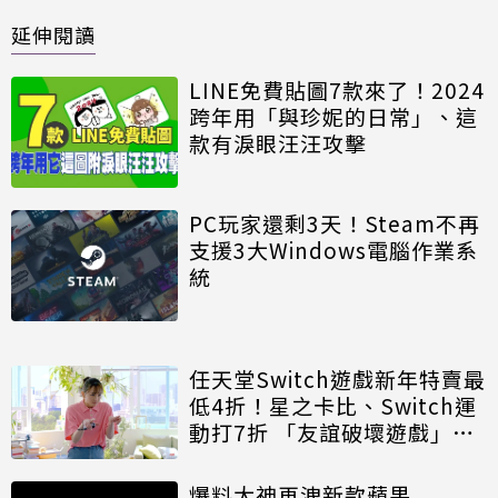
延伸閱讀
LINE免費貼圖7款來了！2024
跨年用「與珍妮的日常」、這
款有淚眼汪汪攻擊
PC玩家還剩3天！Steam不再
支援3大Windows電腦作業系
統
任天堂Switch遊戲新年特賣最
低4折！星之卡比、Switch運
動打7折 「友誼破壞遊戲」也
特價
爆料大神再洩新款蘋果