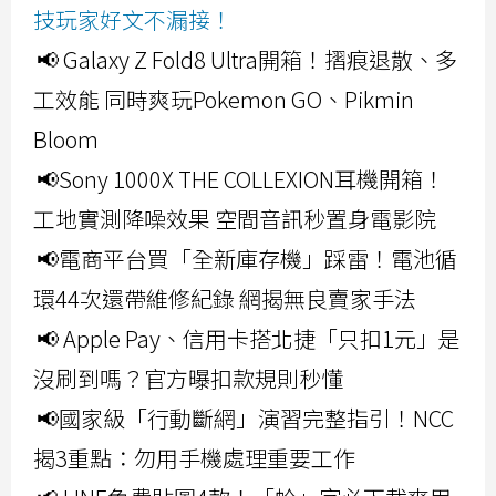
技玩家好文不漏接！
📢 Galaxy Z Fold8 Ultra開箱！摺痕退散、多
工效能 同時爽玩Pokemon GO、Pikmin
Bloom
📢Sony 1000X THE COLLEXION耳機開箱！
工地實測降噪效果 空間音訊秒置身電影院
📢電商平台買「全新庫存機」踩雷！電池循
環44次還帶維修紀錄 網揭無良賣家手法
📢 Apple Pay、信用卡搭北捷「只扣1元」是
沒刷到嗎？官方曝扣款規則秒懂
📢國家級「行動斷網」演習完整指引！NCC
揭3重點：勿用手機處理重要工作