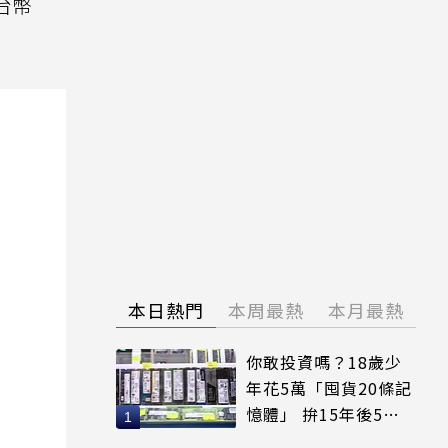
台幣
本日熱門
本周最熱
本月最熱
你敢投資嗎？18歲少
年花5萬「囤貨20條記
憶體」 拚15年後5倍
賣出