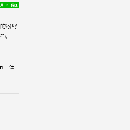
用LINE傳送
夢的粉絲
栩如
品，在