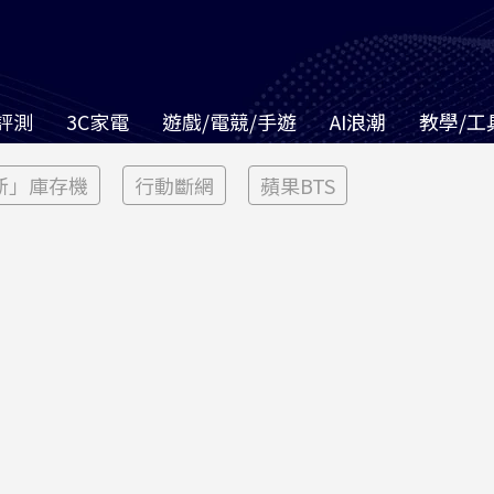
評測
3C家電
遊戲/電競/手遊
AI浪潮
教學/工
新」庫存機
行動斷網
蘋果BTS