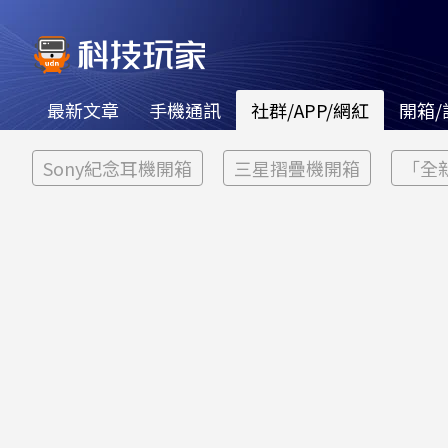
最新文章
手機通訊
社群/APP/網紅
開箱/
Sony紀念耳機開箱
三星摺疊機開箱
「全