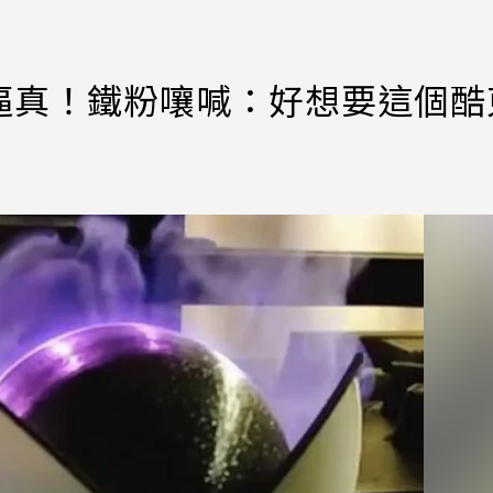
逼真！鐵粉嚷喊：好想要這個酷