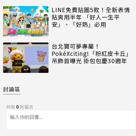
LINE免費貼圖5款！全新表情
貼爽用半年 「好人一生平
安」、「好熱」必用
台北寶可夢專屬！
PokéXciting!「粉紅皮卡丘」
吊飾首曝光 掛包包慶30週年
討論區
共有
0
則留言