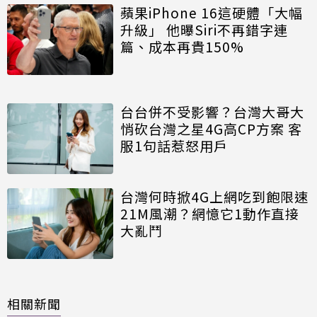
蘋果iPhone 16這硬體「大幅
升級」 他曝Siri不再錯字連
篇、成本再貴150%
台台併不受影響？台灣大哥大
悄砍台灣之星4G高CP方案 客
服1句話惹怒用戶
台灣何時掀4G上網吃到飽限速
21M風潮？網憶它1動作直接
大亂鬥
相關新聞