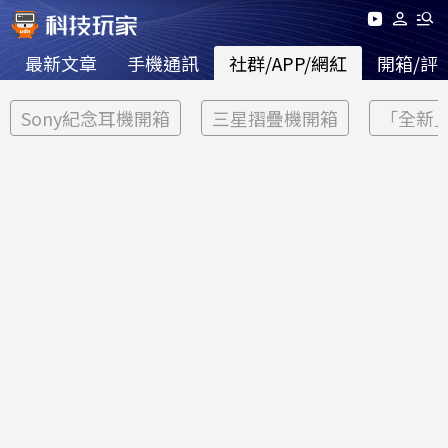
最新文章
手機通訊
社群/APP/網紅
開箱/評
Sony紀念耳機開箱
三星摺疊機開箱
「全新