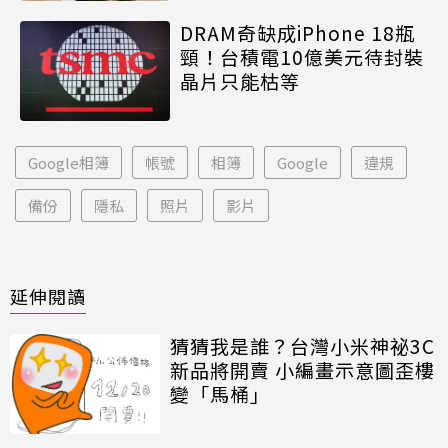
DRAM奇缺成iPhone 18瓶
頸！台積電10億美元待封裝
晶片只能枯等
Google相簿
帳號
相簿
Google
違規
備份
隱私
照片
影片
延伸閱讀
猜猜我是誰？台灣小米神祕3C
新品將開賣 小編畫示意圖歪樓
變「馬桶」