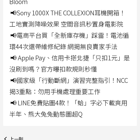
Bloom
📢Sony 1000X THE COLLEXION耳機開箱！
工地實測降噪效果 空間音訊秒置身電影院
📢電商平台買「全新庫存機」踩雷！電池循
環44次還帶維修紀錄 網揭無良賣家手法
📢 Apple Pay、信用卡搭北捷「只扣1元」是
沒刷到嗎？官方曝扣款規則秒懂
📢國家級「行動斷網」演習完整指引！NCC
揭3重點：勿用手機處理重要工作
📢 LINE免費貼圖4款！「蛤」字必下載爽用
半年、熊大兔兔動態圖超Q
上一則