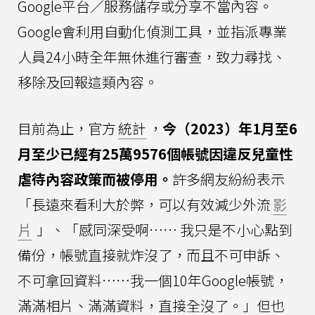
Google平台／服務儲存或分享不當內容。
Google會利用自動化偵測工具，並指派專業
人員24小時全年無休進行審查，致力尋找、
移除及回報這類內容。
目前為止，官方
統計
，
今（2023）年1月至6
月至少已經有25萬9576個帳號因違反兒童性
虐待內容政策而被停用。
許多網友紛紛表示
「長遠來看利大於弊，可以有效減少外流
影
片
」、「感同深受啊⋯⋯ 我只是不小心點到
備份，帳號直接就炸沒了，而且不可申訴、
不可拿回資料⋯⋯我一個10年Google帳號，
滿滿相片、滿滿資料，直接全沒了。」但也