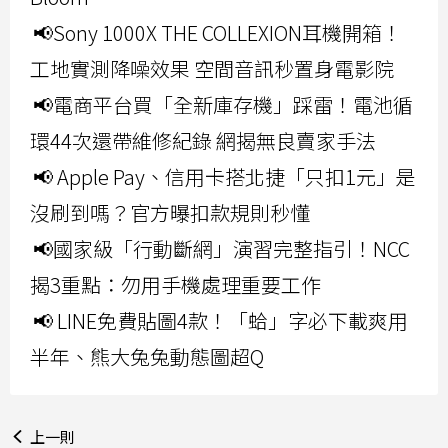
📢Sony 1000X THE COLLEXION耳機開箱！
工地實測降噪效果 空間音訊秒置身電影院
📢電商平台買「全新庫存機」踩雷！電池循
環44次還帶維修紀錄 網揭無良賣家手法
📢 Apple Pay、信用卡搭北捷「只扣1元」是
沒刷到嗎？官方曝扣款規則秒懂
📢國家級「行動斷網」演習完整指引！NCC
揭3重點：勿用手機處理重要工作
📢 LINE免費貼圖4款！「蛤」字必下載爽用
半年、熊大兔兔動態圖超Q
上一則