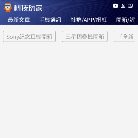
最新文章
手機通訊
社群/APP/網紅
開箱/評
Sony紀念耳機開箱
三星摺疊機開箱
「全新