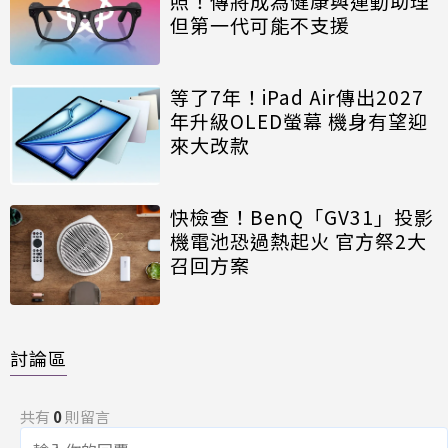
照！傳將成為健康與運動助理
但第一代可能不支援
等了7年！iPad Air傳出2027
年升級OLED螢幕 機身有望迎
來大改款
快檢查！BenQ「GV31」投影
機電池恐過熱起火 官方祭2大
召回方案
討論區
共有
0
則留言