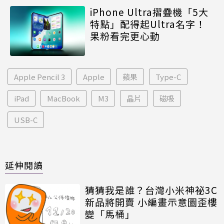
iPhone Ultra摺疊機「5大
特點」配得起Ultra名字！
果粉看完更心動
Apple Pencil 3
Apple
蘋果
Type-C
iPad
MacBook
M3
晶片
磁吸
USB-C
延伸閱讀
猜猜我是誰？台灣小米神祕3C
新品將開賣 小編畫示意圖歪樓
變「馬桶」