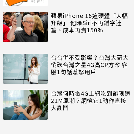
蘋果iPhone 16這硬體「大幅
升級」 他曝Siri不再錯字連
篇、成本再貴150%
台台併不受影響？台灣大哥大
悄砍台灣之星4G高CP方案 客
服1句話惹怒用戶
台灣何時掀4G上網吃到飽限速
21M風潮？網憶它1動作直接
大亂鬥